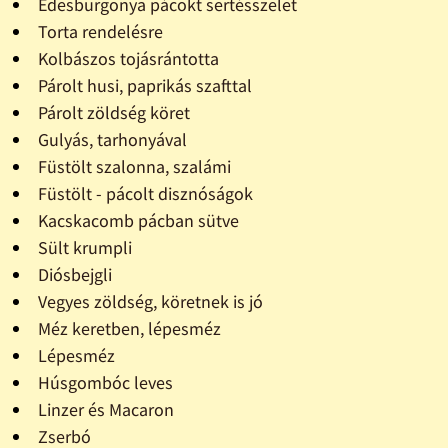
Édesburgonya pácokt sertésszelet
Torta rendelésre
Kolbászos tojásrántotta
Párolt husi, paprikás szafttal
Párolt zöldség köret
Gulyás, tarhonyával
Füstölt szalonna, szalámi
Füstölt - pácolt disznóságok
Kacskacomb pácban sütve
Sült krumpli
Diósbejgli
Vegyes zöldség, köretnek is jó
Méz keretben, lépesméz
Lépesméz
Húsgombóc leves
Linzer és Macaron
Zserbó