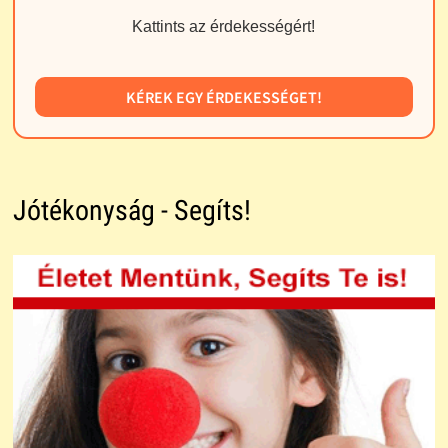
Kattints az érdekességért!
KÉREK EGY ÉRDEKESSÉGET!
Jótékonyság - Segíts!