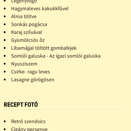
Legényfogó
Hagymaleves kakukkfûvel
Alma töltve
Sonkás pogácsa
Karaj szilvával
Gyümölcsös õz
Libamájjal töltött gombafejek
Somlói galuska - Az igazi somlói galuska
Nyusziszem
Csirke- ragu leves
Lasagne görögösen
RECEPT FOTÓ
Retró szendvics
Cigány pecsenye