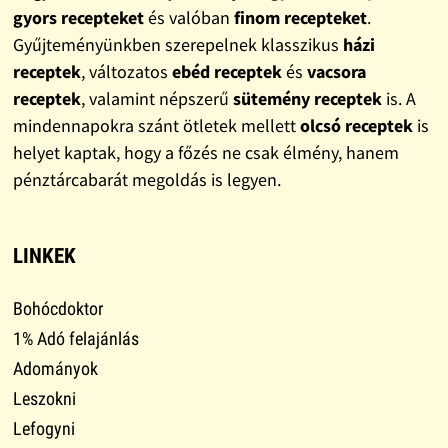
gyors recepteket
és valóban
finom recepteket
.
Gyűjteményünkben szerepelnek klasszikus
házi
receptek
, változatos
ebéd receptek
és
vacsora
receptek
, valamint népszerű
sütemény receptek
is. A
mindennapokra szánt ötletek mellett
olcsó receptek
is
helyet kaptak, hogy a főzés ne csak élmény, hanem
pénztárcabarát megoldás is legyen.
LINKEK
Bohócdoktor
1% Adó felajánlás
Adományok
Leszokni
Lefogyni