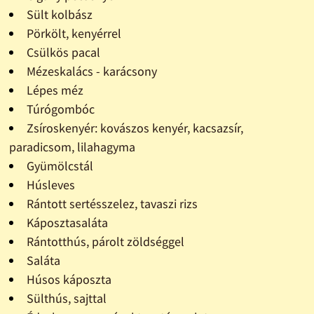
Sült kolbász
Pörkölt, kenyérrel
Csülkös pacal
Mézeskalács - karácsony
Lépes méz
Túrógombóc
Zsíroskenyér: kovászos kenyér, kacsazsír,
paradicsom, lilahagyma
Gyümölcstál
Húsleves
Rántott sertésszelez, tavaszi rizs
Káposztasaláta
Rántotthús, párolt zöldséggel
Saláta
Húsos káposzta
Sülthús, sajttal