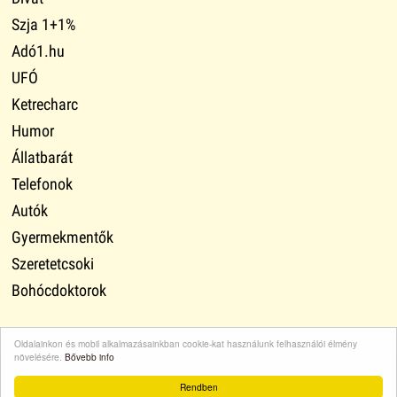
Szja 1+1%
Adó1.hu
UFÓ
Ketrecharc
Humor
Állatbarát
Telefonok
Autók
Gyermekmentők
Szeretetcsoki
Bohócdoktorok
Oldalainkon és mobil alkalmazásainkban cookie-kat használunk felhasználói élmény
növelésére.
Bővebb info
Impresszum
·
Adatvédelem
·
Médiaajánlat
·
Rendben