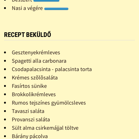
Nasi a végére
RECEPT BEKÜLDŐ
Gesztenyekrémleves
Spagetti alla carbonara
Csodapalacsinta - palacsinta torta
Krémes szõlõsaláta
Fasírtos sünike
Brokkolikrémleves
Rumos tejszínes gyümölcsleves
Tavaszi saláta
Provanszi saláta
Sült alma csirkemájjal töltve
Bárány pácolva