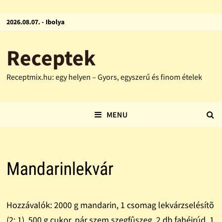
2026.08.07. - Ibolya
Receptek
Receptmix.hu: egy helyen – Gyors, egyszerű és finom ételek
MENU
Mandarinlekvár
Hozzávalók: 2000 g mandarin, 1 csomag lekvárzselésítõ
(2: 1), 500 g cukor, pár szem szegfûszeg, 2 db fahéjrúd, 1