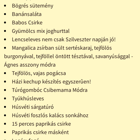
Bögrés sütemény
Banánsaláta
Babos Csirke
Gyümölcs mix joghurttal
Lencseleves nem csak Szilveszter napján jó!
Mangalica zsírban sült sertéskaraj, tejfölös
burgonyával, tejföllel öntött tésztával, savanyúsággal -
Ágnes asszony módra
Tejfölös, vajas pogácsa
Házi kechup készítés egyszerûen!
Túrógombóc Csibemama Módra
Tyúkhúsleves
Húsvéti sárgatúró
Húsvéti foszlós kalács sonkához
15 perces paprikás csirke
Paprikás csirke másként