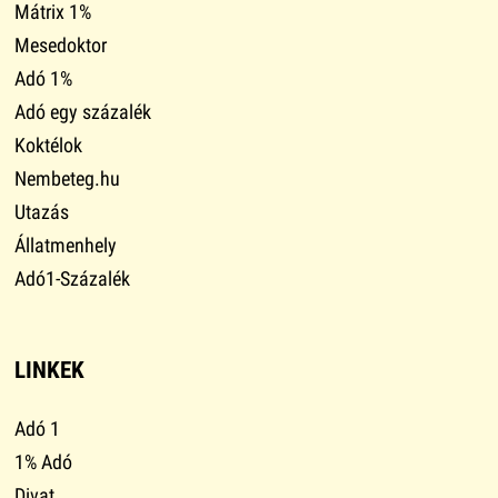
Mátrix 1%
Mesedoktor
Adó 1%
Adó egy százalék
Koktélok
Nembeteg.hu
Utazás
Állatmenhely
Adó1-Százalék
LINKEK
Adó 1
1% Adó
Divat