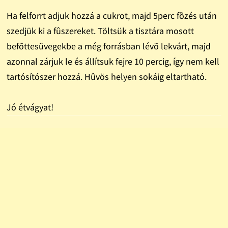
Ha felforrt adjuk hozzá a cukrot, majd 5perc fõzés után
szedjük ki a fûszereket. Töltsük a tisztára mosott
befõttesüvegekbe a még forrásban lévõ lekvárt, majd
azonnal zárjuk le és állítsuk fejre 10 percig, így nem kell
tartósítószer hozzá. Hûvös helyen sokáig eltartható.
Jó étvágyat!