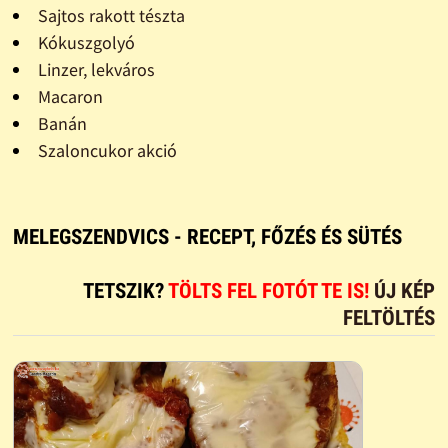
Sajtos rakott tészta
Kókuszgolyó
Linzer, lekváros
Macaron
Banán
Szaloncukor akció
MELEGSZENDVICS - RECEPT, FŐZÉS ÉS SÜTÉS
TETSZIK?
TÖLTS FEL FOTÓT TE IS!
ÚJ KÉP
FELTÖLTÉS