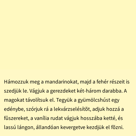
Hámozzuk meg a mandarinokat, majd a fehér részeit is
szedjük le. Vágjuk a gerezdeket két-három darabba. A
magokat távolítsuk el. Tegyük a gyümölcshúst egy
edénybe, szórjuk rá a lekvárzselésítõt, adjuk hozzá a
fûszereket, a vanília rudat vágjuk hosszába ketté, és
lassú lángon, állandóan kevergetve kezdjük el fõzni.