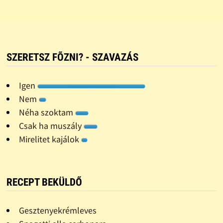
SZERETSZ FÕZNI? - SZAVAZÁS
Igen
Nem
Néha szoktam
Csak ha muszály
Mirelitet kajálok
RECEPT BEKÜLDŐ
Gesztenyekrémleves