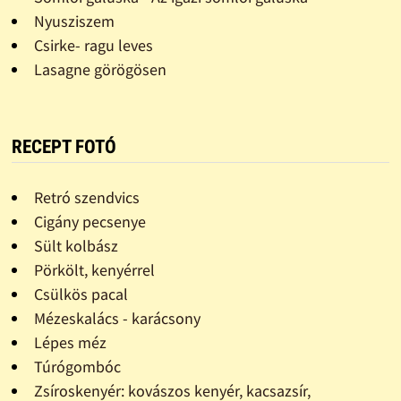
Nyusziszem
Csirke- ragu leves
Lasagne görögösen
RECEPT FOTÓ
Retró szendvics
Cigány pecsenye
Sült kolbász
Pörkölt, kenyérrel
Csülkös pacal
Mézeskalács - karácsony
Lépes méz
Túrógombóc
Zsíroskenyér: kovászos kenyér, kacsazsír,