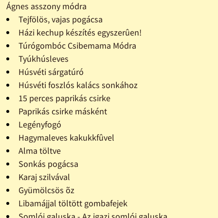
Ágnes asszony módra
Tejfölös, vajas pogácsa
Házi kechup készítés egyszerûen!
Túrógombóc Csibemama Módra
Tyúkhúsleves
Húsvéti sárgatúró
Húsvéti foszlós kalács sonkához
15 perces paprikás csirke
Paprikás csirke másként
Legényfogó
Hagymaleves kakukkfûvel
Alma töltve
Sonkás pogácsa
Karaj szilvával
Gyümölcsös õz
Libamájjal töltött gombafejek
Somlói galuska - Az igazi somlói galuska