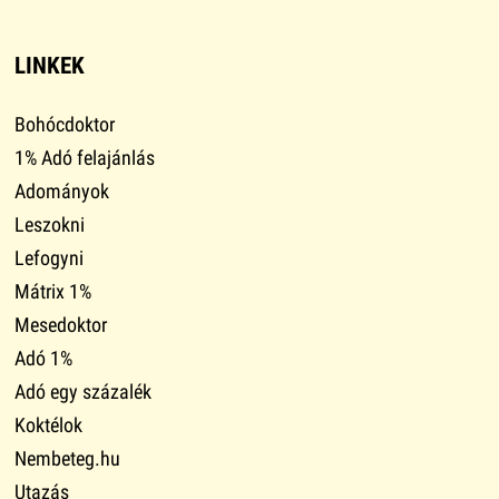
LINKEK
Bohócdoktor
1% Adó felajánlás
Adományok
Leszokni
Lefogyni
Mátrix 1%
Mesedoktor
Adó 1%
Adó egy százalék
Koktélok
Nembeteg.hu
Utazás