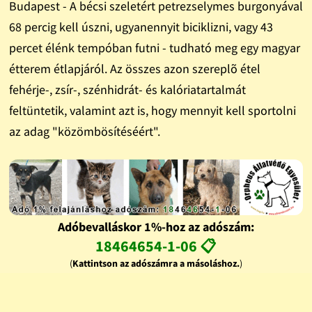
Budapest - A bécsi szeletért petrezselymes burgonyával
68 percig kell úszni, ugyanennyit biciklizni, vagy 43
percet élénk tempóban futni - tudható meg egy magyar
étterem étlapjáról. Az összes azon szereplõ étel
fehérje-, zsír-, szénhidrát- és kalóriatartalmát
feltüntetik, valamint azt is, hogy mennyit kell sportolni
az adag "közömbösítéséért".
Adóbevalláskor 1%-hoz az adószám:
18464654-1-06 📋
(
Kattintson az adószámra a másoláshoz.
)