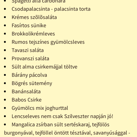
Spagetti alla carbonara
Csodapalacsinta - palacsinta torta
Krémes szõlõsaláta
Fasírtos sünike
Brokkolikrémleves
Rumos tejszínes gyümölcsleves
Tavaszi saláta
Provanszi saláta
Sült alma csirkemájjal töltve
Bárány pácolva
Bögrés sütemény
Banánsaláta
Babos Csirke
Gyümölcs mix joghurttal
Lencseleves nem csak Szilveszter napján jó!
Mangalica zsírban sült sertéskaraj, tejfölös
burgonyával, tejföllel öntött tésztával, savanyúsággal -