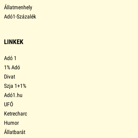
Állatmenhely
Adó1-Százalék
LINKEK
Adó 1
1% Adó
Divat
Szja 1+1%
Adó1.hu
UFÓ
Ketrecharc
Humor
Állatbarát