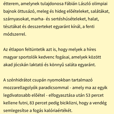
étterem, amelynek tulajdonosa Fábián László olimpiai
bajnok öttusázó, meleg és hideg elõételeket, salátákat,
szárnyasokat, marha- és sertéshúsételeket, halat,
tésztákat és desszerteket egyaránt kínál, a fenti
módszerrel.
Az étlapon feltüntetik azt is, hogy melyek a híres
magyar sportolók kedvenc fogásai, amelyek között
akad jócskán laktató és könnyû saláta egyaránt.
A szénhidrátot csupán nyomokban tartalmazó
mozzarellagolyók paradicsommal - amely ma az egyik
legdivatosabb elõétel - elfogyasztása után 53 percet
kellene futni, 83 percet pedig biciklizni, hogy a vendég
semlegesítse a fogás kalóriaértékét.