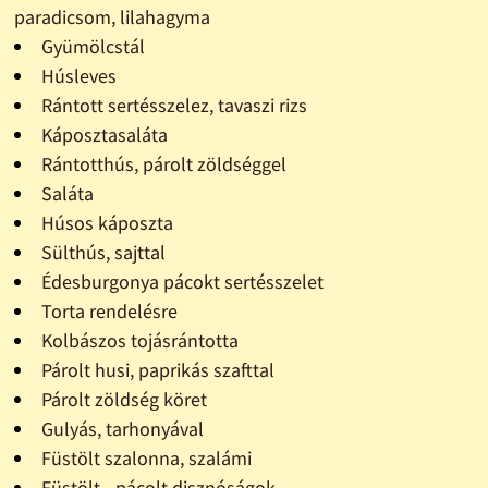
paradicsom, lilahagyma
Gyümölcstál
Húsleves
Rántott sertésszelez, tavaszi rizs
Káposztasaláta
Rántotthús, párolt zöldséggel
Saláta
Húsos káposzta
Sülthús, sajttal
Édesburgonya pácokt sertésszelet
Torta rendelésre
Kolbászos tojásrántotta
Párolt husi, paprikás szafttal
Párolt zöldség köret
Gulyás, tarhonyával
Füstölt szalonna, szalámi
Füstölt - pácolt disznóságok