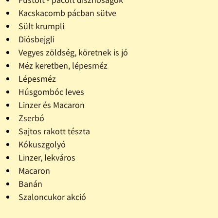
Kacskacomb pácban sütve
Sült krumpli
Diósbejgli
Vegyes zöldség, köretnek is jó
Méz keretben, lépesméz
Lépesméz
Húsgombóc leves
Linzer és Macaron
Zserbó
Sajtos rakott tészta
Kókuszgolyó
Linzer, lekváros
Macaron
Banán
Szaloncukor akció