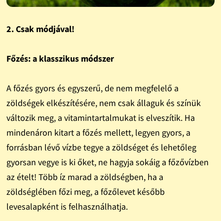
2. Csak módjával!
Főzés: a klasszikus módszer
A főzés gyors és egyszerű, de nem megfelelő a
zöldségek elkészítésére, nem csak állaguk és színük
változik meg, a vitamintartalmukat is elveszítik. Ha
mindenáron kitart a főzés mellett, legyen gyors, a
forrásban lévő vízbe tegye a zöldséget és lehetőleg
gyorsan vegye is ki őket, ne hagyja sokáig a főzővízben
az ételt! Több íz marad a zöldségben, ha a
zöldséglében főzi meg, a főzőlevet később
levesalapként is felhasználhatja.