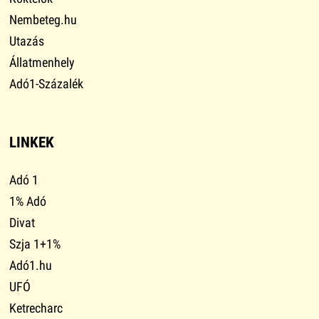
Nembeteg.hu
Utazás
Állatmenhely
Adó1-Százalék
LINKEK
Adó 1
1% Adó
Divat
Szja 1+1%
Adó1.hu
UFÓ
Ketrecharc