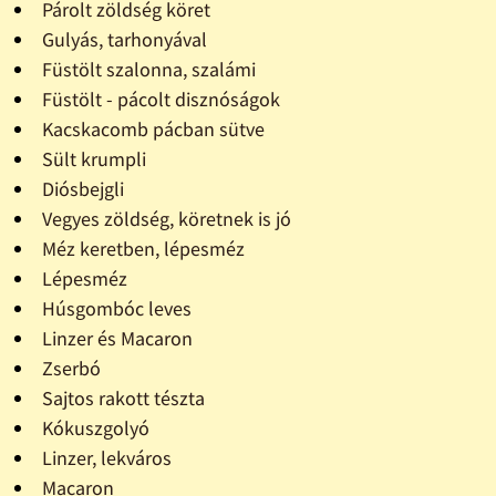
Párolt zöldség köret
Gulyás, tarhonyával
Füstölt szalonna, szalámi
Füstölt - pácolt disznóságok
Kacskacomb pácban sütve
Sült krumpli
Diósbejgli
Vegyes zöldség, köretnek is jó
Méz keretben, lépesméz
Lépesméz
Húsgombóc leves
Linzer és Macaron
Zserbó
Sajtos rakott tészta
Kókuszgolyó
Linzer, lekváros
Macaron