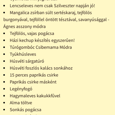
Lencseleves nem csak Szilveszter napján jó!
Mangalica zsírban sült sertéskaraj, tejfölös
burgonyával, tejföllel öntött tésztával, savanyúsággal -
Ágnes asszony módra
Tejfölös, vajas pogácsa
Házi kechup készítés egyszerûen!
Túrógombóc Csibemama Módra
Tyúkhúsleves
Húsvéti sárgatúró
Húsvéti foszlós kalács sonkához
15 perces paprikás csirke
Paprikás csirke másként
Legényfogó
Hagymaleves kakukkfûvel
Alma töltve
Sonkás pogácsa