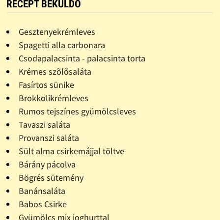
RECEPT BEKÜLDŐ
Gesztenyekrémleves
Spagetti alla carbonara
Csodapalacsinta - palacsinta torta
Krémes szõlõsaláta
Fasírtos sünike
Brokkolikrémleves
Rumos tejszínes gyümölcsleves
Tavaszi saláta
Provanszi saláta
Sült alma csirkemájjal töltve
Bárány pácolva
Bögrés sütemény
Banánsaláta
Babos Csirke
Gyümölcs mix joghurttal