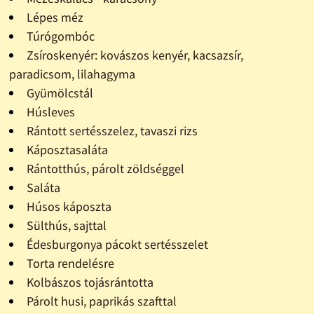
Lépes méz
Túrógombóc
Zsíroskenyér: kovászos kenyér, kacsazsír,
paradicsom, lilahagyma
Gyümölcstál
Húsleves
Rántott sertésszelez, tavaszi rizs
Káposztasaláta
Rántotthús, párolt zöldséggel
Saláta
Húsos káposzta
Sülthús, sajttal
Édesburgonya pácokt sertésszelet
Torta rendelésre
Kolbászos tojásrántotta
Párolt husi, paprikás szafttal