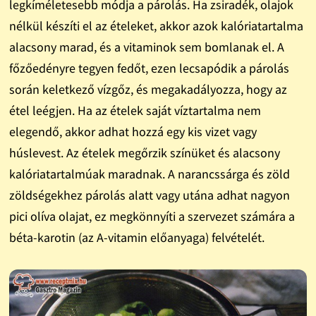
legkíméletesebb módja a párolás. Ha zsiradék, olajok
nélkül készíti el az ételeket, akkor azok kalóriatartalma
alacsony marad, és a vitaminok sem bomlanak el. A
főzőedényre tegyen fedőt, ezen lecsapódik a párolás
során keletkező vízgőz, és megakadályozza, hogy az
étel leégjen. Ha az ételek saját víztartalma nem
elegendő, akkor adhat hozzá egy kis vizet vagy
húslevest. Az ételek megőrzik színüket és alacsony
kalóriatartalmúak maradnak. A narancssárga és zöld
zöldségekhez párolás alatt vagy utána adhat nagyon
pici olíva olajat, ez megkönnyíti a szervezet számára a
béta-karotin (az A-vitamin előanyaga) felvételét.