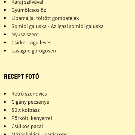
Karaj szilvával
Gyümölcsös õz
Libamájjal töltött gombafejek
Somlói galuska - Az igazi somlói galuska
Nyusziszem
Csirke- ragu leves
Lasagne görögösen
RECEPT FOTÓ
Retró szendvics
Cigány pecsenye
Sült kolbász
Pörkölt, kenyérrel
Csülkös pacal
Mézeskalács - karácsony