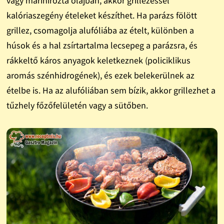
vagy marinírozta olajban, akkor grillezéssel
kalóriaszegény ételeket készíthet. Ha parázs fölött
grillez, csomagolja alufóliába az ételt, különben a
húsok és a hal zsírtartalma lecsepeg a parázsra, és
rákkeltő káros anyagok keletkeznek (policiklikus
aromás szénhidrogének), és ezek belekerülnek az
ételbe is. Ha az alufóliában sem bízik, akkor grillezhet a
tűzhely főzőfelületén vagy a sütőben.