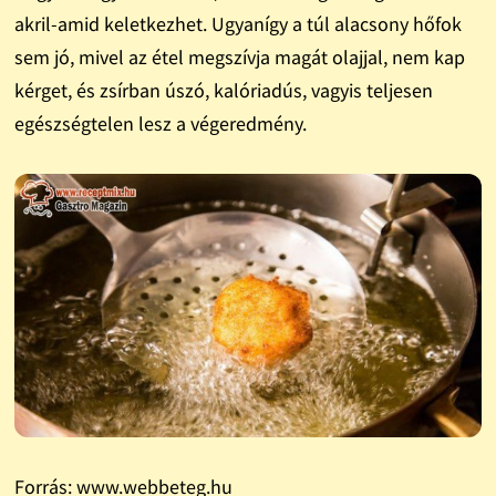
akril-amid keletkezhet. Ugyanígy a túl alacsony hőfok
sem jó, mivel az étel megszívja magát olajjal, nem kap
kérget, és zsírban úszó, kalóriadús, vagyis teljesen
egészségtelen lesz a végeredmény.
Forrás: www.webbeteg.hu