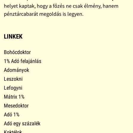
helyet kaptak, hogy a főzés ne csak élmény, hanem
pénztárcabarát megoldás is legyen.
LINKEK
Bohócdoktor
1% Adó felajánlás
Adományok
Leszokni
Lefogyni
Mátrix 1%
Mesedoktor
Adó 1%
Adó egy százalék
Koktélok