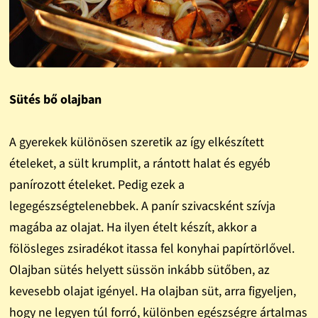
Sütés bő olajban
A gyerekek különösen szeretik az így elkészített
ételeket, a sült krumplit, a rántott halat és egyéb
panírozott ételeket. Pedig ezek a
legegészségtelenebbek. A panír szivacsként szívja
magába az olajat. Ha ilyen ételt készít, akkor a
fölösleges zsiradékot itassa fel konyhai papírtörlővel.
Olajban sütés helyett süssön inkább sütőben, az
kevesebb olajat igényel. Ha olajban süt, arra figyeljen,
hogy ne legyen túl forró, különben egészségre ártalmas