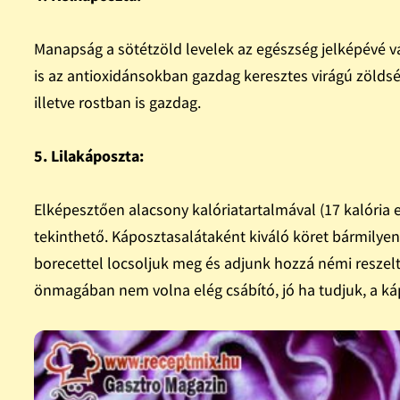
Manapság a sötétzöld levelek az egészség jelképévé vál
is az antioxidánsokban gazdag keresztes virágú zöldsé
illetve rostban is gazdag.
5. Lilakáposzta:
Elképesztően alacsony kalóriatartalmával (17 kalória 
tekinthető. Káposztasalátaként kiváló köret bármilyen 
borecettel locsoljuk meg és adjunk hozzá némi reszelt
önmagában nem volna elég csábító, jó ha tudjuk, a káp