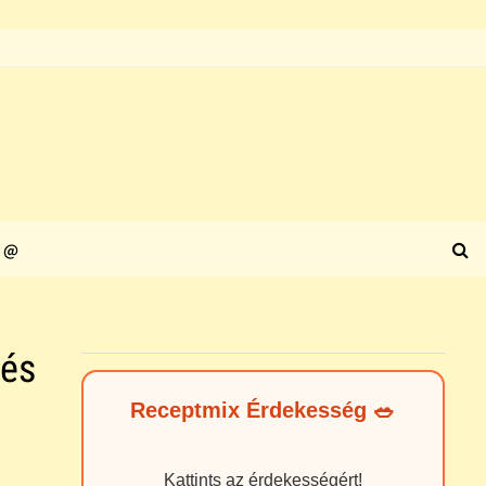
@
 és
Receptmix Érdekesség 🥗
Kattints az érdekességért!