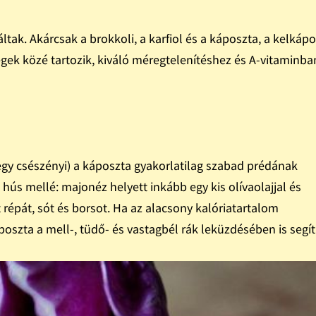
tak. Akárcsak a brokkoli, a karfiol és a káposzta, a kelkáp
gek közé tartozik, kiváló méregtelenítéshez és A-vitaminba
egy csészényi) a káposzta gyakorlatilag szabad prédának
hús mellé: majonéz helyett inkább egy kis olívaolajjal és
 répát, sót és borsot. Ha az alacsony kalóriatartalom
oszta a mell-, tüdő- és vastagbél rák leküzdésében is segít