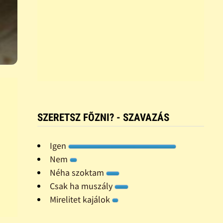
SZERETSZ FÕZNI? - SZAVAZÁS
Igen
Nem
Néha szoktam
Csak ha muszály
Mirelitet kajálok