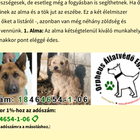
szségesek, de esetleg még a fogyásban is segíthetnek. Ha ő
ek az alma és a tök jut az eszébe. Ez a két élelmiszer
 őket a listáról -, azonban van még néhány zöldség és
a vennünk.
1. Alma:
Az alma kétségtelenül kiváló munkahely
anakkor pont eléggé édes.
or 1%-hoz az adószám:
4654-1-06 📋
z adószámra a másoláshoz.
)