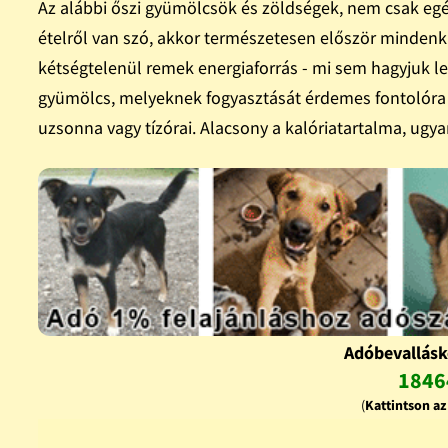
Az alábbi őszi gyümölcsök és zöldségek, nem csak egé
ételről van szó, akkor természetesen először mindenkin
kétségtelenül remek energiaforrás - mi sem hagyjuk le
gyümölcs, melyeknek fogyasztását érdemes fontolór
uzsonna vagy tízórai. Alacsony a kalóriatartalma, ugy
Adóbevallásk
1846
(
Kattintson a