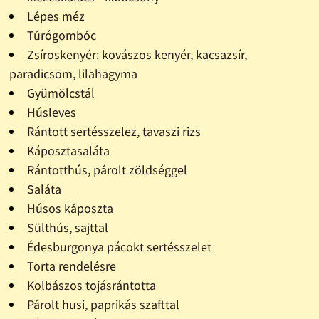
Lépes méz
Túrógombóc
Zsíroskenyér: kovászos kenyér, kacsazsír,
paradicsom, lilahagyma
Gyümölcstál
Húsleves
Rántott sertésszelez, tavaszi rizs
Káposztasaláta
Rántotthús, párolt zöldséggel
Saláta
Húsos káposzta
Sülthús, sajttal
Édesburgonya pácokt sertésszelet
Torta rendelésre
Kolbászos tojásrántotta
Párolt husi, paprikás szafttal