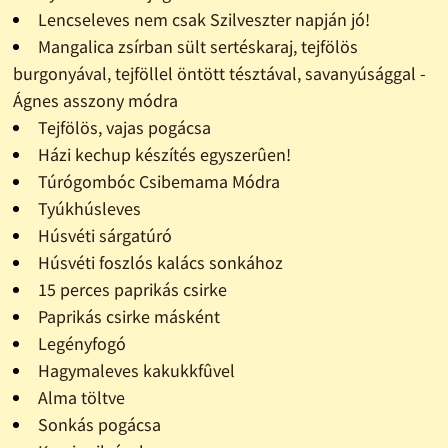
Lencseleves nem csak Szilveszter napján jó!
Mangalica zsírban sült sertéskaraj, tejfölös
burgonyával, tejföllel öntött tésztával, savanyúsággal -
Ágnes asszony módra
Tejfölös, vajas pogácsa
Házi kechup készítés egyszerûen!
Túrógombóc Csibemama Módra
Tyúkhúsleves
Húsvéti sárgatúró
Húsvéti foszlós kalács sonkához
15 perces paprikás csirke
Paprikás csirke másként
Legényfogó
Hagymaleves kakukkfûvel
Alma töltve
Sonkás pogácsa