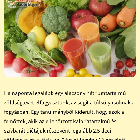
Ha naponta legalább egy alacsony nátriumtartalmú
zöldséglevet elfogyasztunk, az segít a túlsúlyosoknak a
fogyásban. Egy tanulmányból kiderült, hogy azok a
felnőttek, akik az ellenőrzött kalóriatartalmú és
szívbarát diétájuk részeként legalább 2,5 deci
zöldséglevet is ittak, kb. 2 kg-ot fogytak 12 hét alatt,