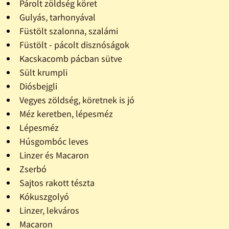
Párolt zöldség köret
Gulyás, tarhonyával
Füstölt szalonna, szalámi
Füstölt - pácolt disznóságok
Kacskacomb pácban sütve
Sült krumpli
Diósbejgli
Vegyes zöldség, köretnek is jó
Méz keretben, lépesméz
Lépesméz
Húsgombóc leves
Linzer és Macaron
Zserbó
Sajtos rakott tészta
Kókuszgolyó
Linzer, lekváros
Macaron