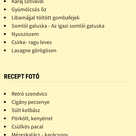
Karaj szilvával
Gyümölcsös õz
Libamájjal töltött gombafejek
Somlói galuska - Az igazi somlói galuska
Nyusziszem
Csirke- ragu leves
Lasagne görögösen
RECEPT FOTÓ
Retró szendvics
Cigány pecsenye
Sült kolbász
Pörkölt, kenyérrel
Csülkös pacal
Mézeskalács - karácsony