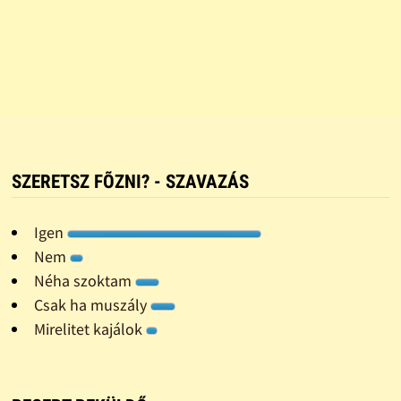
SZERETSZ FÕZNI? - SZAVAZÁS
Igen
Nem
Néha szoktam
Csak ha muszály
Mirelitet kajálok