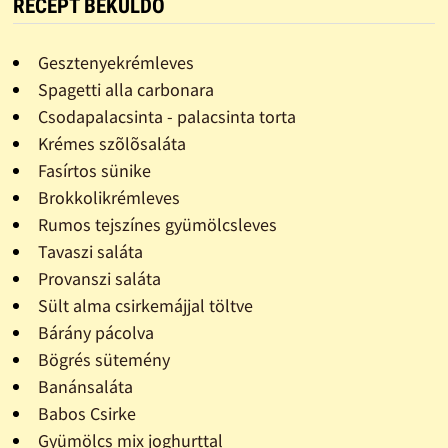
RECEPT BEKÜLDŐ
Gesztenyekrémleves
Spagetti alla carbonara
Csodapalacsinta - palacsinta torta
Krémes szõlõsaláta
Fasírtos sünike
Brokkolikrémleves
Rumos tejszínes gyümölcsleves
Tavaszi saláta
Provanszi saláta
Sült alma csirkemájjal töltve
Bárány pácolva
Bögrés sütemény
Banánsaláta
Babos Csirke
Gyümölcs mix joghurttal