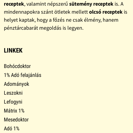
receptek
, valamint népszerű
sütemény receptek
is. A
mindennapokra szánt ötletek mellett
olcsó receptek
is
helyet kaptak, hogy a főzés ne csak élmény, hanem
pénztárcabarát megoldás is legyen.
LINKEK
Bohócdoktor
1% Adó felajánlás
Adományok
Leszokni
Lefogyni
Mátrix 1%
Mesedoktor
Adó 1%