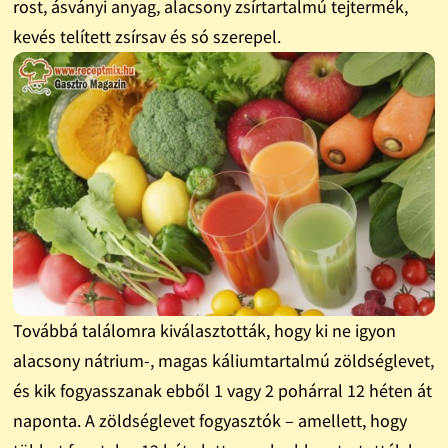
rost, ásványi anyag, alacsony zsírtartalmú tejtermék,
kevés telített zsírsav és só szerepel.
Továbbá találomra kiválasztották, hogy ki ne igyon
alacsony nátrium-, magas káliumtartalmú zöldséglevet,
és kik fogyasszanak ebből 1 vagy 2 pohárral 12 héten át
naponta. A zöldséglevet fogyasztók – amellett, hogy