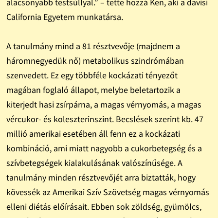
alacsonyabb testsúllyal.” – tette hozzá Ken, aki a davisi
California Egyetem munkatársa.
A tanulmány mind a 81 résztvevője (majdnem a
háromnegyedük nő) metabolikus szindrómában
szenvedett. Ez egy többféle kockázati tényezőt
magában foglaló állapot, melybe beletartozik a
kiterjedt hasi zsírpárna, a magas vérnyomás, a magas
vércukor- és koleszterinszint. Becslések szerint kb. 47
millió amerikai esetében áll fenn ez a kockázati
kombináció, ami miatt nagyobb a cukorbetegség és a
szívbetegségek kialakulásának valószínűsége. A
tanulmány minden résztvevőjét arra biztatták, hogy
kövessék az Amerikai Szív Szövetség magas vérnyomás
elleni diétás előírásait. Ebben sok zöldség, gyümölcs,