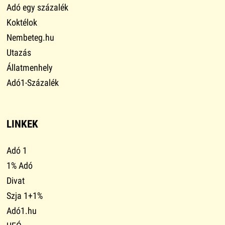
Adó egy százalék
Koktélok
Nembeteg.hu
Utazás
Állatmenhely
Adó1-Százalék
LINKEK
Adó 1
1% Adó
Divat
Szja 1+1%
Adó1.hu