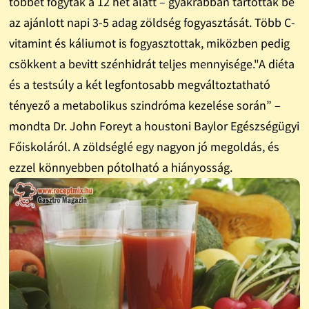
többet fogytak a 12 hét alatt – gyakrabban tartották be
az ajánlott napi 3-5 adag zöldség fogyasztását. Több C-
vitamint és káliumot is fogyasztottak, miközben pedig
csökkent a bevitt szénhidrát teljes mennyisége."A diéta
és a testsúly a két legfontosabb megváltoztatható
tényező a metabolikus szindróma kezelése során” –
mondta Dr. John Foreyt a houstoni Baylor Egészségügyi
Főiskoláról. A zöldséglé egy nagyon jó megoldás, és
ezzel könnyebben pótolható a hiányosság.