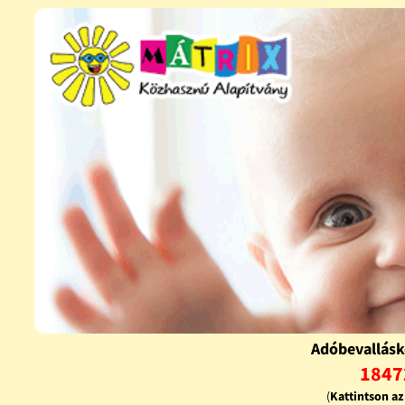
Adóbevallásk
1847
(
Kattintson a