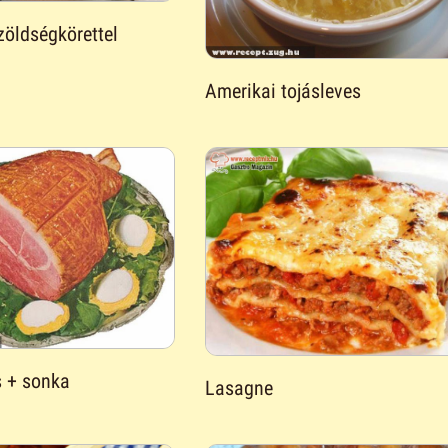
zöldségkörettel
Amerikai tojásleves
s + sonka
Lasagne