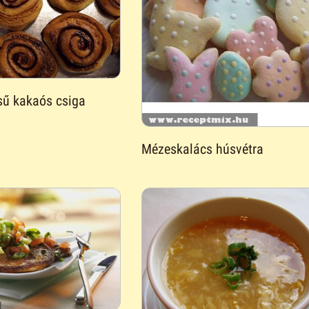
sű kakaós csiga
Mézeskalács húsvétra