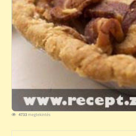
4733
megtekintés