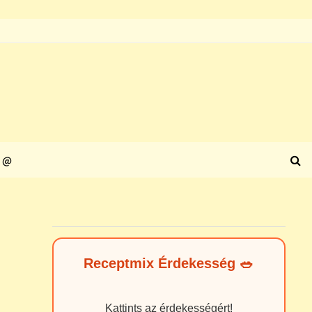
@
Receptmix Érdekesség 🥗
Kattints az érdekességért!