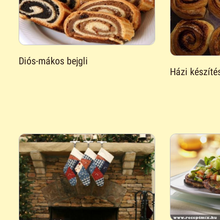
Diós-mákos bejgli
Házi készíté