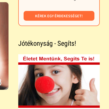
KÉREK EGY ÉRDEKESSÉGET!
Jótékonyság - Segíts!