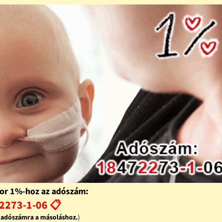
or 1%-hoz az adószám:
2273-1-06 📋
z adószámra a másoláshoz.
)