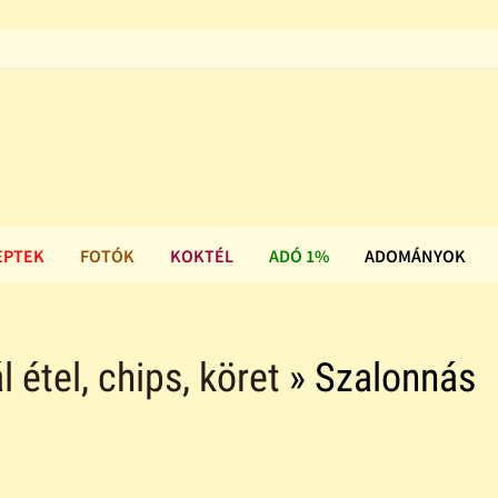
EPTEK
FOTÓK
KOKTÉL
ADÓ 1%
ADOMÁNYOK
l étel, chips, köret
» Szalonnás