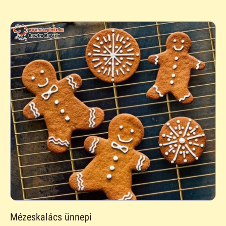
Mézeskalács ünnepi