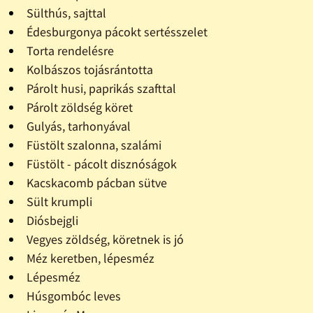
Sülthús, sajttal
Édesburgonya pácokt sertésszelet
Torta rendelésre
Kolbászos tojásrántotta
Párolt husi, paprikás szafttal
Párolt zöldség köret
Gulyás, tarhonyával
Füstölt szalonna, szalámi
Füstölt - pácolt disznóságok
Kacskacomb pácban sütve
Sült krumpli
Diósbejgli
Vegyes zöldség, köretnek is jó
Méz keretben, lépesméz
Lépesméz
Húsgombóc leves