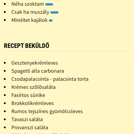
Néha szoktam
Csak ha muszály
Mirelitet kajálok
RECEPT BEKÜLDŐ
Gesztenyekrémleves
Spagetti alla carbonara
Csodapalacsinta - palacsinta torta
Krémes szõlõsaláta
Fasírtos sünike
Brokkolikrémleves
Rumos tejszínes gyümölcsleves
Tavaszi saláta
Provanszi saláta