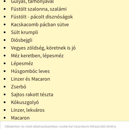
Gulyás, tarhonyával
Füstölt szalonna, szalámi
Füstölt - pácolt disznóságok
Kacskacomb pácban sütve
Sült krumpli
Diósbejgli
Vegyes zöldség, köretnek is jó
Méz keretben, lépesméz
Lépesméz
Húsgombóc leves
Linzer és Macaron
Zserbó
Sajtos rakott tészta
Kókuszgolyó
Linzer, lekváros
Macaron
Banán
Oldalainkon és mobil alkalmazásainkban cookie-kat használunk felhasználói élmény