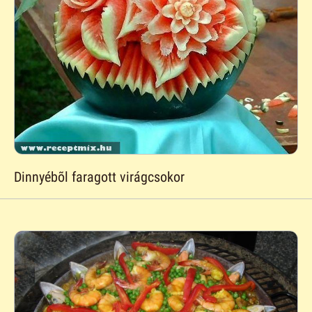
Dinnyébõl faragott virágcsokor