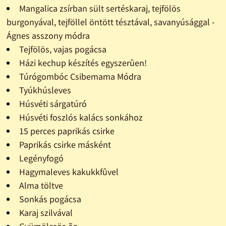
Mangalica zsírban sült sertéskaraj, tejfölös
burgonyával, tejföllel öntött tésztával, savanyúsággal -
Ágnes asszony módra
Tejfölös, vajas pogácsa
Házi kechup készítés egyszerûen!
Túrógombóc Csibemama Módra
Tyúkhúsleves
Húsvéti sárgatúró
Húsvéti foszlós kalács sonkához
15 perces paprikás csirke
Paprikás csirke másként
Legényfogó
Hagymaleves kakukkfûvel
Alma töltve
Sonkás pogácsa
Karaj szilvával