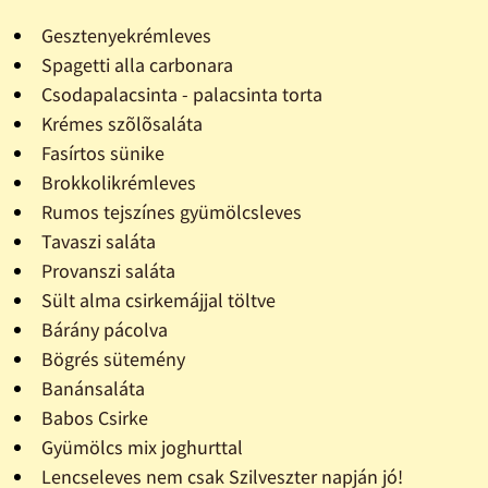
Gesztenyekrémleves
Spagetti alla carbonara
Csodapalacsinta - palacsinta torta
Krémes szõlõsaláta
Fasírtos sünike
Brokkolikrémleves
Rumos tejszínes gyümölcsleves
Tavaszi saláta
Provanszi saláta
Sült alma csirkemájjal töltve
Bárány pácolva
Bögrés sütemény
Banánsaláta
Babos Csirke
Gyümölcs mix joghurttal
Lencseleves nem csak Szilveszter napján jó!