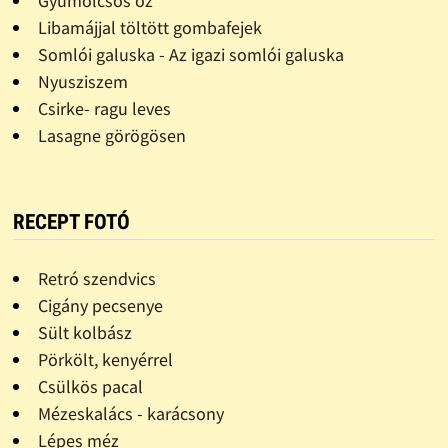
Gyümölcsös õz
Libamájjal töltött gombafejek
Somlói galuska - Az igazi somlói galuska
Nyusziszem
Csirke- ragu leves
Lasagne görögösen
RECEPT FOTÓ
Retró szendvics
Cigány pecsenye
Sült kolbász
Pörkölt, kenyérrel
Csülkös pacal
Mézeskalács - karácsony
Lépes méz