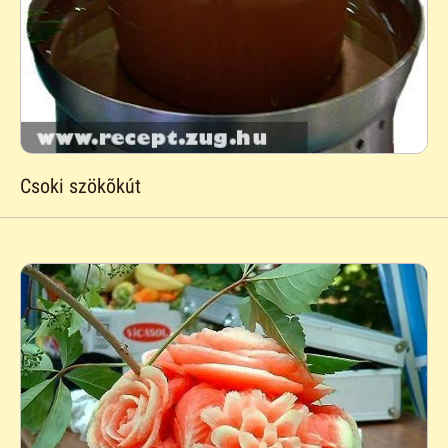
Csoki szökõkút