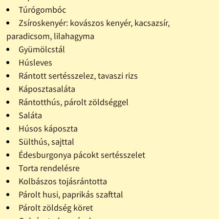
Túrógombóc
Zsíroskenyér: kovászos kenyér, kacsazsír,
paradicsom, lilahagyma
Gyümölcstál
Húsleves
Rántott sertésszelez, tavaszi rizs
Káposztasaláta
Rántotthús, párolt zöldséggel
Saláta
Húsos káposzta
Sülthús, sajttal
Édesburgonya pácokt sertésszelet
Torta rendelésre
Kolbászos tojásrántotta
Párolt husi, paprikás szafttal
Párolt zöldség köret