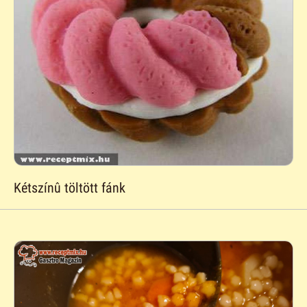
Kétszínû töltött fánk