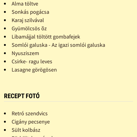
Alma töltve
Sonkás pogácsa
Karaj szilvával
Gyümölcsös õz
Libamájjal töltött gombafejek
Somlói galuska - Az igazi somlói galuska
Nyusziszem
Csirke- ragu leves
Lasagne görögösen
RECEPT FOTÓ
Retró szendvics
Cigány pecsenye
Sült kolbász