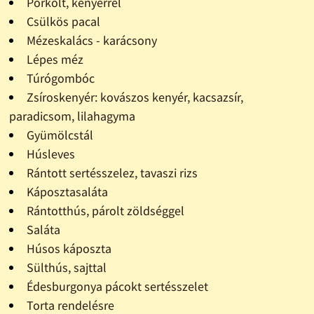
Pörkölt, kenyérrel
Csülkös pacal
Mézeskalács - karácsony
Lépes méz
Túrógombóc
Zsíroskenyér: kovászos kenyér, kacsazsír,
paradicsom, lilahagyma
Gyümölcstál
Húsleves
Rántott sertésszelez, tavaszi rizs
Káposztasaláta
Rántotthús, párolt zöldséggel
Saláta
Húsos káposzta
Sülthús, sajttal
Édesburgonya pácokt sertésszelet
Torta rendelésre