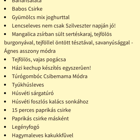
Banánsaláta
Babos Csirke
Gyümölcs mix joghurttal
Lencseleves nem csak Szilveszter napján jó!
Mangalica zsírban sült sertéskaraj, tejfölös
burgonyával, tejföllel öntött tésztával, savanyúsággal -
Ágnes asszony módra
Tejfölös, vajas pogácsa
Házi kechup készítés egyszerûen!
Túrógombóc Csibemama Módra
Tyúkhúsleves
Húsvéti sárgatúró
Húsvéti foszlós kalács sonkához
15 perces paprikás csirke
Paprikás csirke másként
Legényfogó
Hagymaleves kakukkfûvel