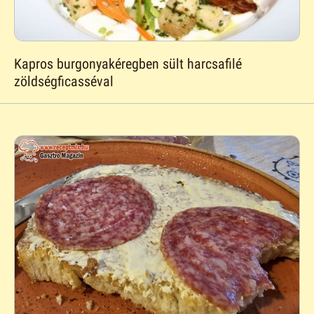
Kapros burgonyakéregben sült harcsafilé
zöldségficasséval