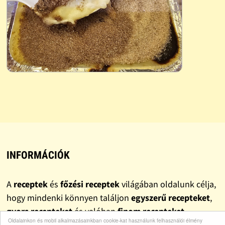
INFORMÁCIÓK
A
receptek
és
főzési receptek
világában oldalunk célja,
hogy mindenki könnyen találjon
egyszerű recepteket
,
gyors recepteket
és valóban
finom recepteket
.
Oldalainkon és mobil alkalmazásainkban cookie-kat használunk felhasználói élmény
Gyűjteményünkben szerepelnek klasszikus
házi