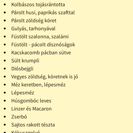
Kolbászos tojásrántotta
Párolt husi, paprikás szafttal
Párolt zöldség köret
Gulyás, tarhonyával
Füstölt szalonna, szalámi
Füstölt - pácolt disznóságok
Kacskacomb pácban sütve
Sült krumpli
Diósbejgli
Vegyes zöldség, köretnek is jó
Méz keretben, lépesméz
Lépesméz
Húsgombóc leves
Linzer és Macaron
Zserbó
Sajtos rakott tészta
Kókuszgolyó