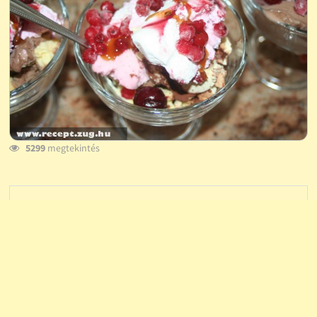
5299
megtekintés