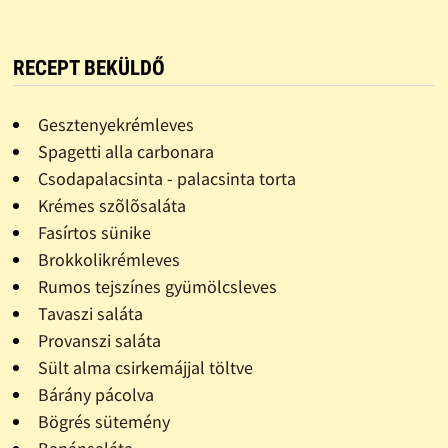
RECEPT BEKÜLDŐ
Gesztenyekrémleves
Spagetti alla carbonara
Csodapalacsinta - palacsinta torta
Krémes szõlõsaláta
Fasírtos sünike
Brokkolikrémleves
Rumos tejszínes gyümölcsleves
Tavaszi saláta
Provanszi saláta
Sült alma csirkemájjal töltve
Bárány pácolva
Bögrés sütemény