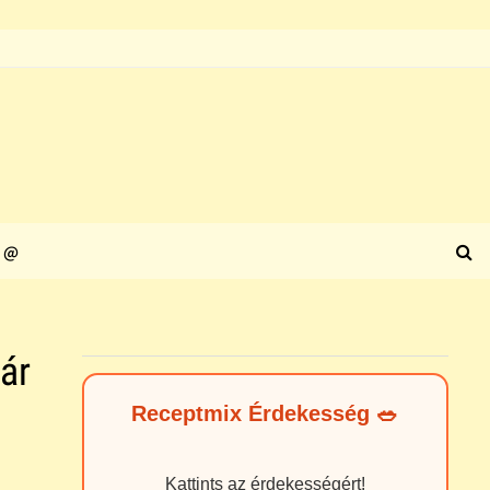
@
ár
Receptmix Érdekesség 🥗
Kattints az érdekességért!