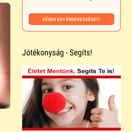
KÉREK EGY ÉRDEKESSÉGET!
Jótékonyság - Segíts!