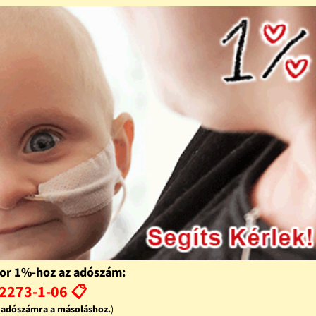
or 1%-hoz az adószám:
2273-1-06 📋
z adószámra a másoláshoz.
)