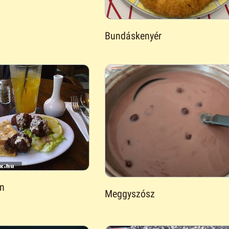
Bundáskenyér
án
Meggyszósz