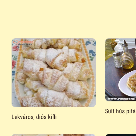
Sült hús pit
Lekváros, diós kifli