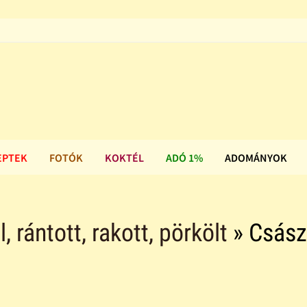
EPTEK
FOTÓK
KOKTÉL
ADÓ 1%
ADOMÁNYOK
ll, rántott, rakott, pörkölt
» Csász