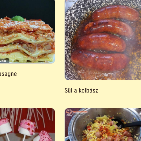
lasagne
Sül a kolbász