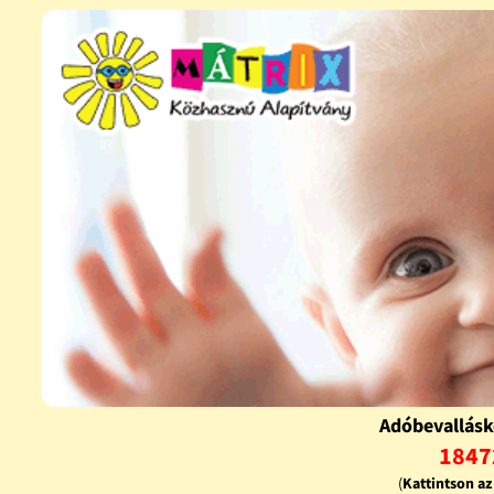
Adóbevallásk
1847
(
Kattintson a