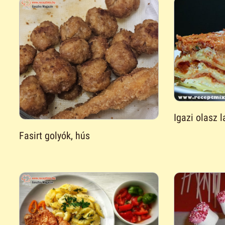
Igazi olasz 
Fasirt golyók, hús