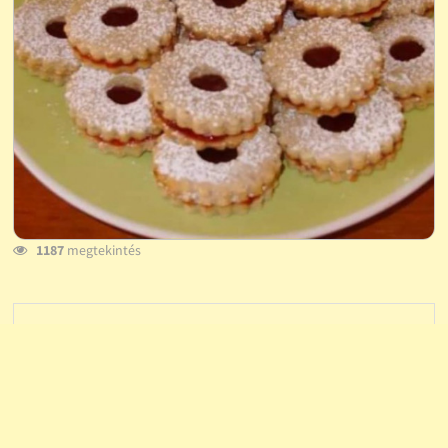
1187
megtekintés