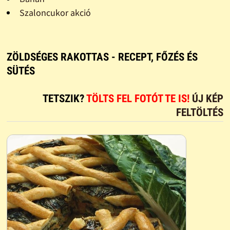
Szaloncukor akció
ZÖLDSÉGES RAKOTTAS - RECEPT, FŐZÉS ÉS
SÜTÉS
TETSZIK?
TÖLTS FEL FOTÓT TE IS!
ÚJ KÉP
FELTÖLTÉS