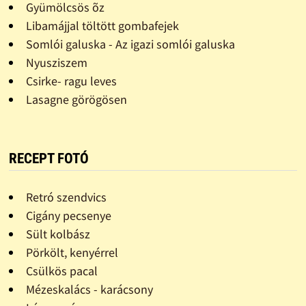
Gyümölcsös õz
Libamájjal töltött gombafejek
Somlói galuska - Az igazi somlói galuska
Nyusziszem
Csirke- ragu leves
Lasagne görögösen
RECEPT FOTÓ
Retró szendvics
Cigány pecsenye
Sült kolbász
Pörkölt, kenyérrel
Csülkös pacal
Mézeskalács - karácsony