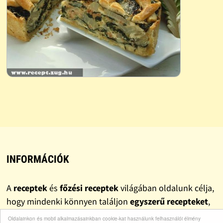
INFORMÁCIÓK
A
receptek
és
főzési receptek
világában oldalunk célja,
hogy mindenki könnyen találjon
egyszerű recepteket
,
gyors recepteket
és valóban
finom recepteket
.
Oldalainkon és mobil alkalmazásainkban cookie-kat használunk felhasználói élmény