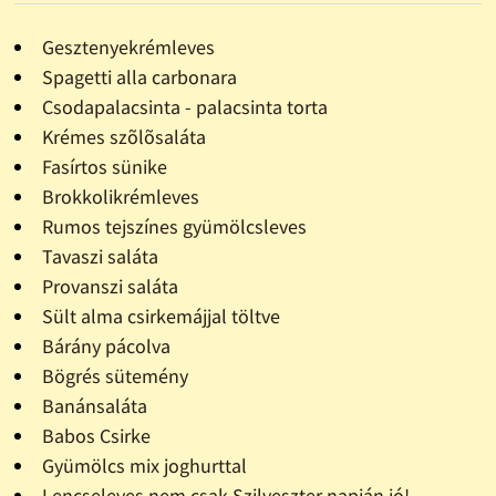
Gesztenyekrémleves
Spagetti alla carbonara
Csodapalacsinta - palacsinta torta
Krémes szõlõsaláta
Fasírtos sünike
Brokkolikrémleves
Rumos tejszínes gyümölcsleves
Tavaszi saláta
Provanszi saláta
Sült alma csirkemájjal töltve
Bárány pácolva
Bögrés sütemény
Banánsaláta
Babos Csirke
Gyümölcs mix joghurttal
Lencseleves nem csak Szilveszter napján jó!