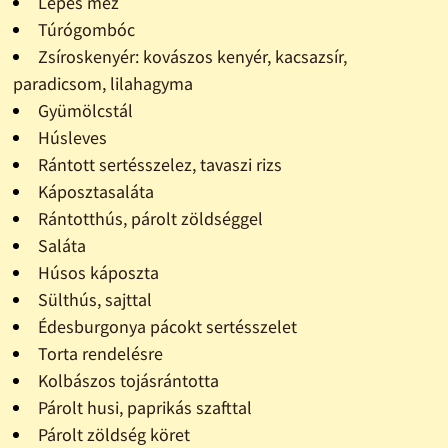
Lépes méz
Túrógombóc
Zsíroskenyér: kovászos kenyér, kacsazsír,
paradicsom, lilahagyma
Gyümölcstál
Húsleves
Rántott sertésszelez, tavaszi rizs
Káposztasaláta
Rántotthús, párolt zöldséggel
Saláta
Húsos káposzta
Sülthús, sajttal
Édesburgonya pácokt sertésszelet
Torta rendelésre
Kolbászos tojásrántotta
Párolt husi, paprikás szafttal
Párolt zöldség köret