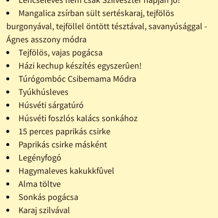
Mangalica zsírban sült sertéskaraj, tejfölös
burgonyával, tejföllel öntött tésztával, savanyúsággal -
Ágnes asszony módra
Tejfölös, vajas pogácsa
Házi kechup készítés egyszerûen!
Túrógombóc Csibemama Módra
Tyúkhúsleves
Húsvéti sárgatúró
Húsvéti foszlós kalács sonkához
15 perces paprikás csirke
Paprikás csirke másként
Legényfogó
Hagymaleves kakukkfûvel
Alma töltve
Sonkás pogácsa
Karaj szilvával