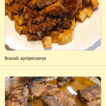
Brassói aprópecsenye