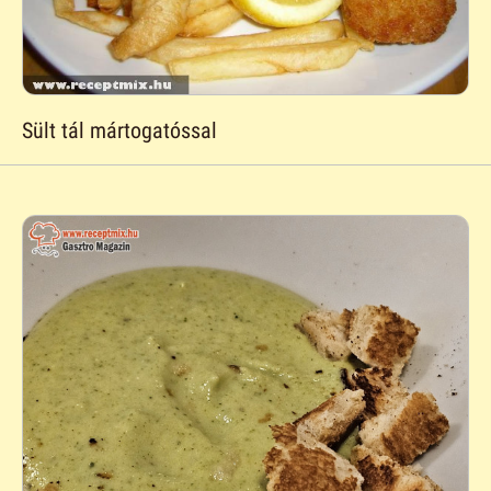
Sült tál mártogatóssal