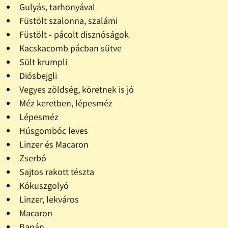
Gulyás, tarhonyával
Füstölt szalonna, szalámi
Füstölt - pácolt disznóságok
Kacskacomb pácban sütve
Sült krumpli
Diósbejgli
Vegyes zöldség, köretnek is jó
Méz keretben, lépesméz
Lépesméz
Húsgombóc leves
Linzer és Macaron
Zserbó
Sajtos rakott tészta
Kókuszgolyó
Linzer, lekváros
Macaron
Banán