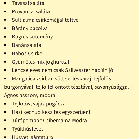
Tavaszi saláta
Provanszi saláta
Sült alma csirkemájjal töltve
Bárány pácolva
Bögrés sütemény
Banánsaláta
Babos Csirke
Gyümölcs mix joghurttal
Lencseleves nem csak Szilveszter napján jó!
Mangalica zsírban sült sertéskaraj, tejfölös
burgonyával, tejföllel öntött tésztával, savanyúsággal -
Ágnes asszony módra
Tejfölös, vajas pogácsa
Házi kechup készítés egyszerûen!
Túrógombóc Csibemama Módra
Tyúkhúsleves
Húsvéti sárgatúró