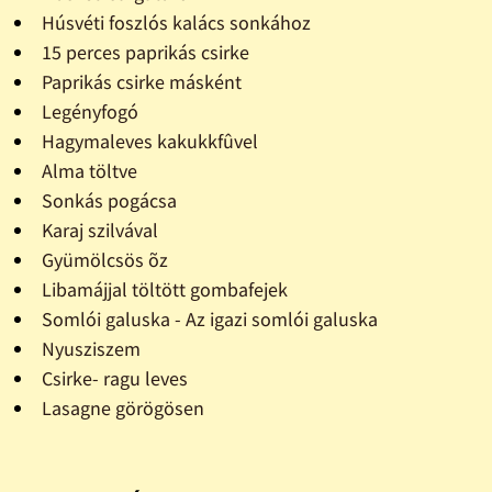
Húsvéti foszlós kalács sonkához
15 perces paprikás csirke
Paprikás csirke másként
Legényfogó
Hagymaleves kakukkfûvel
Alma töltve
Sonkás pogácsa
Karaj szilvával
Gyümölcsös õz
Libamájjal töltött gombafejek
Somlói galuska - Az igazi somlói galuska
Nyusziszem
Csirke- ragu leves
Lasagne görögösen