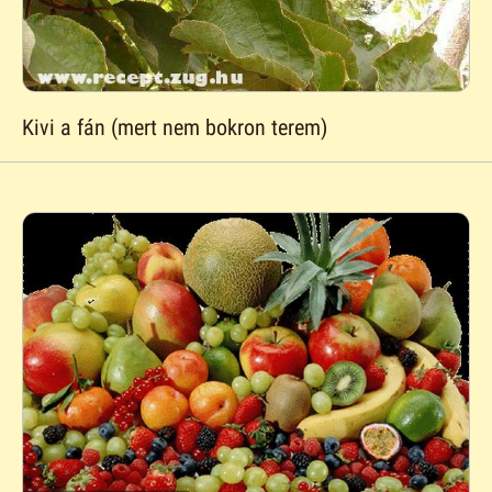
Kivi a fán (mert nem bokron terem)