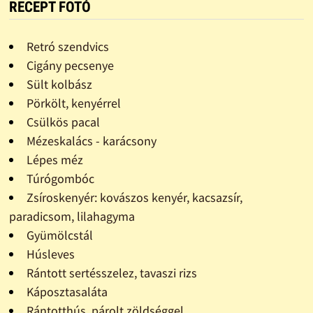
RECEPT FOTÓ
Retró szendvics
Cigány pecsenye
Sült kolbász
Pörkölt, kenyérrel
Csülkös pacal
Mézeskalács - karácsony
Lépes méz
Túrógombóc
Zsíroskenyér: kovászos kenyér, kacsazsír,
paradicsom, lilahagyma
Gyümölcstál
Húsleves
Rántott sertésszelez, tavaszi rizs
Káposztasaláta
Rántotthús, párolt zöldséggel