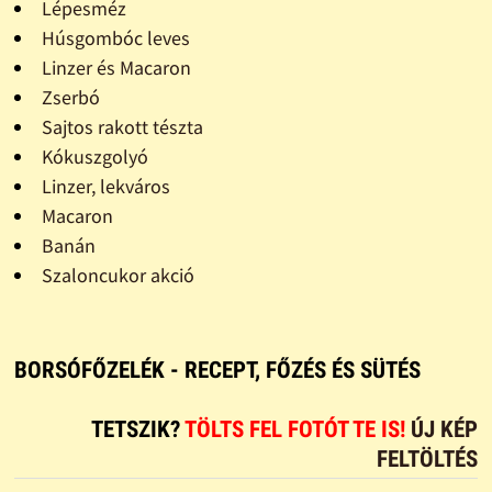
Lépesméz
Húsgombóc leves
Linzer és Macaron
Zserbó
Sajtos rakott tészta
Kókuszgolyó
Linzer, lekváros
Macaron
Banán
Szaloncukor akció
BORSÓFŐZELÉK - RECEPT, FŐZÉS ÉS SÜTÉS
TETSZIK?
TÖLTS FEL FOTÓT TE IS!
ÚJ KÉP
FELTÖLTÉS