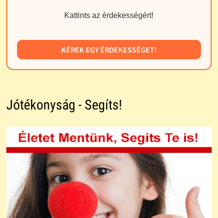
Kattints az érdekességért!
KÉREK EGY ÉRDEKESSÉGET!
Jótékonyság - Segíts!