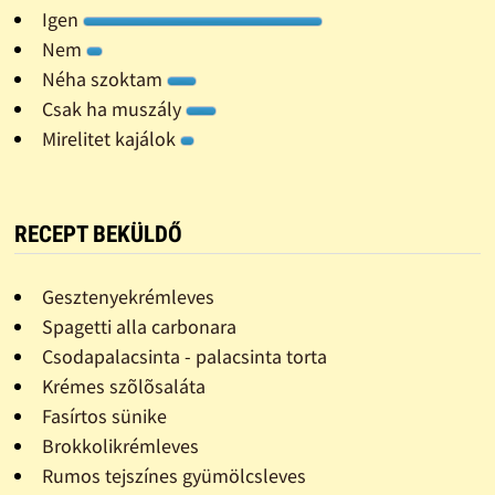
Igen
Nem
Néha szoktam
Csak ha muszály
Mirelitet kajálok
RECEPT BEKÜLDŐ
Gesztenyekrémleves
Spagetti alla carbonara
Csodapalacsinta - palacsinta torta
Krémes szõlõsaláta
Fasírtos sünike
Brokkolikrémleves
Rumos tejszínes gyümölcsleves