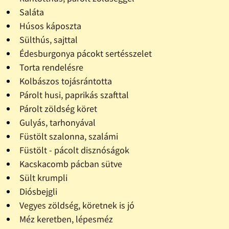
Saláta
Húsos káposzta
Sülthús, sajttal
Édesburgonya pácokt sertésszelet
Torta rendelésre
Kolbászos tojásrántotta
Párolt husi, paprikás szafttal
Párolt zöldség köret
Gulyás, tarhonyával
Füstölt szalonna, szalámi
Füstölt - pácolt disznóságok
Kacskacomb pácban sütve
Sült krumpli
Diósbejgli
Vegyes zöldség, köretnek is jó
Méz keretben, lépesméz