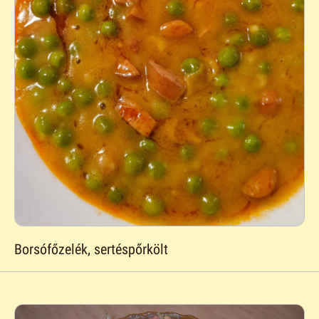
Borsófőzelék, sertéspőrkölt