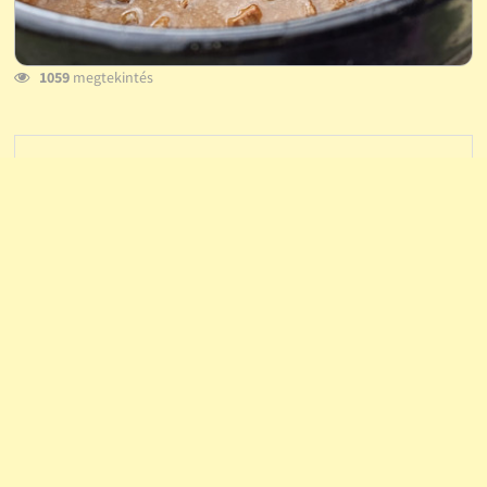
1059
megtekintés