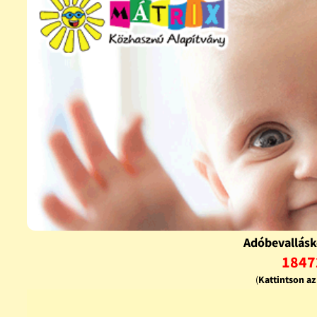
Adóbevallásk
1847
(
Kattintson a