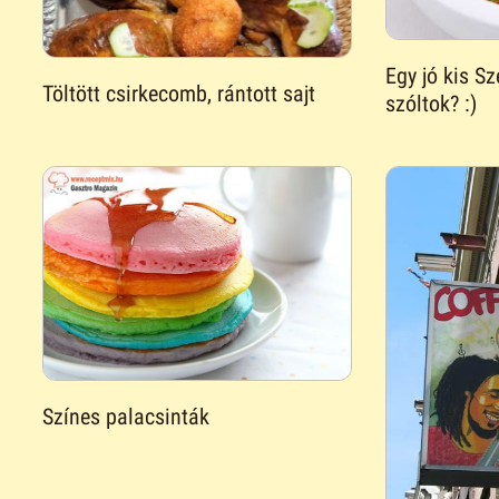
Egy jó kis S
Töltött csirkecomb, rántott sajt
szóltok? :)
Színes palacsinták