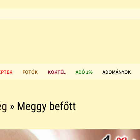
EPTEK
FOTÓK
KOKTÉL
ADÓ 1%
ADOMÁNYOK
ég
» Meggy befőtt