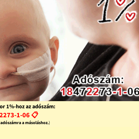
or 1%-hoz az adószám:
2273-1-06 📋
z adószámra a másoláshoz.
)