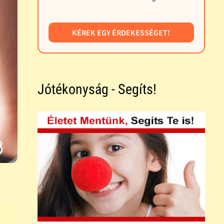
KÉREK EGY ÉRDEKESSÉGET!
Jótékonyság - Segíts!