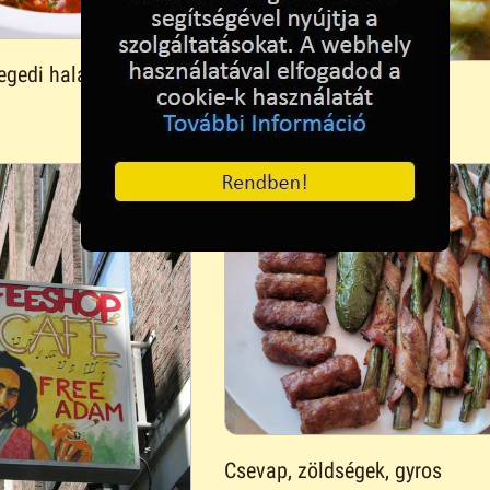
zegedi halászléhoz mit
Borsóleves
Csevap, zöldségek, gyros