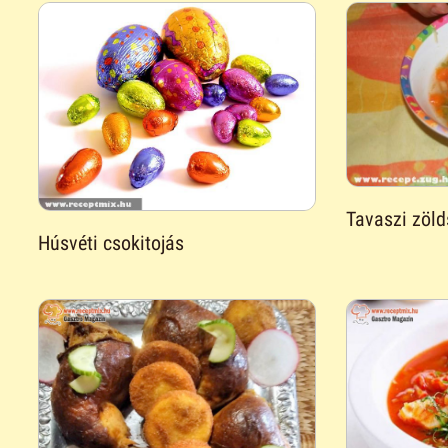
Tavaszi zöld
Húsvéti csokitojás