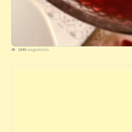
1545
megtekintés