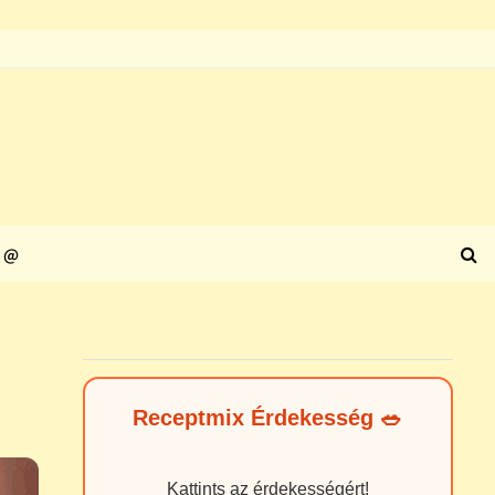
@
Receptmix Érdekesség 🥗
Kattints az érdekességért!