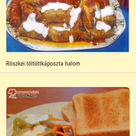
Röszkei töltöttkáposzta halom