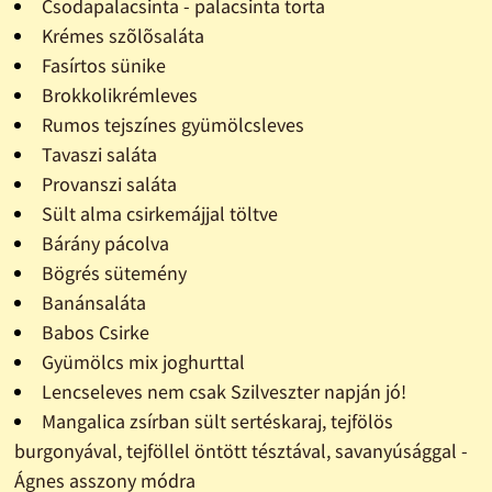
Csodapalacsinta - palacsinta torta
Krémes szõlõsaláta
Fasírtos sünike
Brokkolikrémleves
Rumos tejszínes gyümölcsleves
Tavaszi saláta
Provanszi saláta
Sült alma csirkemájjal töltve
Bárány pácolva
Bögrés sütemény
Banánsaláta
Babos Csirke
Gyümölcs mix joghurttal
Lencseleves nem csak Szilveszter napján jó!
Mangalica zsírban sült sertéskaraj, tejfölös
burgonyával, tejföllel öntött tésztával, savanyúsággal -
Ágnes asszony módra