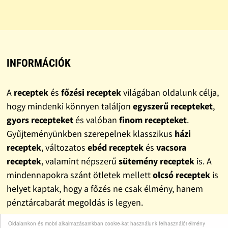
INFORMÁCIÓK
A
receptek
és
főzési receptek
világában oldalunk célja,
hogy mindenki könnyen találjon
egyszerű recepteket
,
gyors recepteket
és valóban
finom recepteket
.
Gyűjteményünkben szerepelnek klasszikus
házi
receptek
, változatos
ebéd receptek
és
vacsora
receptek
, valamint népszerű
sütemény receptek
is. A
mindennapokra szánt ötletek mellett
olcsó receptek
is
helyet kaptak, hogy a főzés ne csak élmény, hanem
pénztárcabarát megoldás is legyen.
Oldalainkon és mobil alkalmazásainkban cookie-kat használunk felhasználói élmény