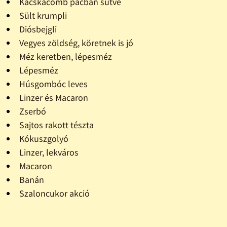
Kacskacomb pácban sütve
Sült krumpli
Diósbejgli
Vegyes zöldség, köretnek is jó
Méz keretben, lépesméz
Lépesméz
Húsgombóc leves
Linzer és Macaron
Zserbó
Sajtos rakott tészta
Kókuszgolyó
Linzer, lekváros
Macaron
Banán
Szaloncukor akció