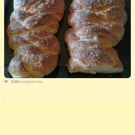
1162
megtekintés