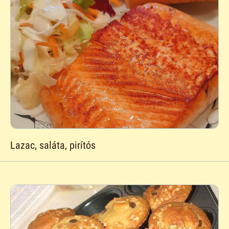
Lazac, saláta, pirítós