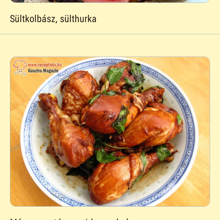
Sültkolbász, sülthurka