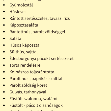
Gyümölcstál
Húsleves
Rántott sertésszelez, tavaszi rizs
Káposztasaláta
Rántotthús, párolt zöldséggel
Saláta
Húsos káposzta
Sülthús, sajttal
Édesburgonya pácokt sertésszelet
Torta rendelésre
Kolbászos tojásrántotta
Párolt husi, paprikás szafttal
Párolt zöldség köret
Gulyás, tarhonyával
Füstölt szalonna, szalámi
Füstölt - pácolt disznóságok