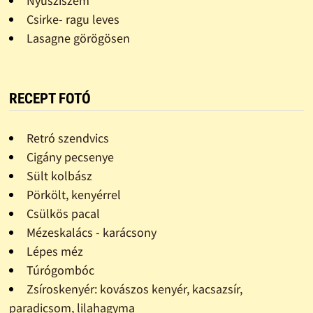
Nyusziszem
Csirke- ragu leves
Lasagne görögösen
RECEPT FOTÓ
Retró szendvics
Cigány pecsenye
Sült kolbász
Pörkölt, kenyérrel
Csülkös pacal
Mézeskalács - karácsony
Lépes méz
Túrógombóc
Zsíroskenyér: kovászos kenyér, kacsazsír,
paradicsom, lilahagyma