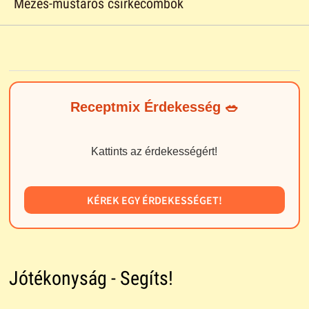
Mézes-mustáros csirkecombok
Receptmix Érdekesség 🥗
Kattints az érdekességért!
KÉREK EGY ÉRDEKESSÉGET!
Jótékonyság - Segíts!