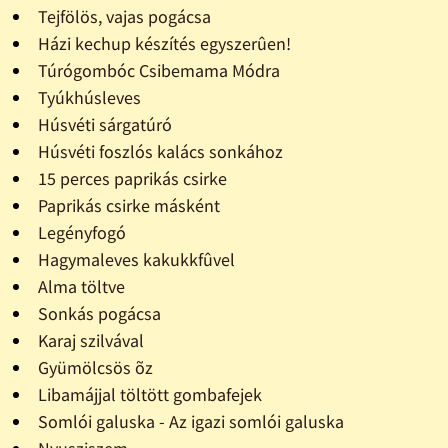
Tejfölös, vajas pogácsa
Házi kechup készítés egyszerûen!
Túrógombóc Csibemama Módra
Tyúkhúsleves
Húsvéti sárgatúró
Húsvéti foszlós kalács sonkához
15 perces paprikás csirke
Paprikás csirke másként
Legényfogó
Hagymaleves kakukkfûvel
Alma töltve
Sonkás pogácsa
Karaj szilvával
Gyümölcsös õz
Libamájjal töltött gombafejek
Somlói galuska - Az igazi somlói galuska