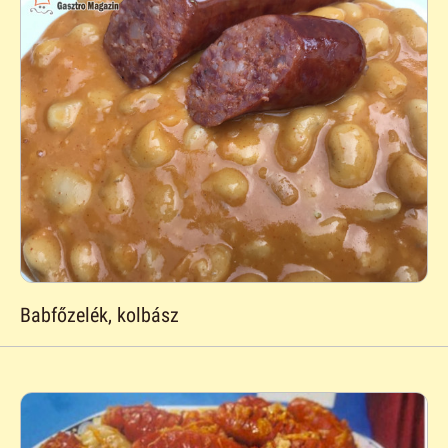
Babfőzelék, kolbász