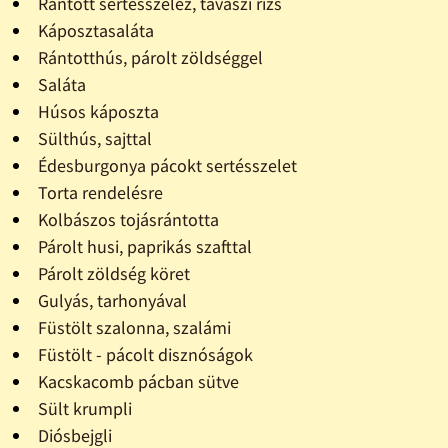
Rántott sertésszelez, tavaszi rizs
Káposztasaláta
Rántotthús, párolt zöldséggel
Saláta
Húsos káposzta
Sülthús, sajttal
Édesburgonya pácokt sertésszelet
Torta rendelésre
Kolbászos tojásrántotta
Párolt husi, paprikás szafttal
Párolt zöldség köret
Gulyás, tarhonyával
Füstölt szalonna, szalámi
Füstölt - pácolt disznóságok
Kacskacomb pácban sütve
Sült krumpli
Diósbejgli