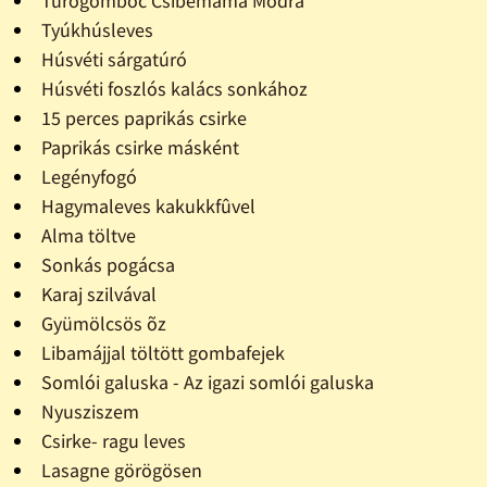
Túrógombóc Csibemama Módra
Tyúkhúsleves
Húsvéti sárgatúró
Húsvéti foszlós kalács sonkához
15 perces paprikás csirke
Paprikás csirke másként
Legényfogó
Hagymaleves kakukkfûvel
Alma töltve
Sonkás pogácsa
Karaj szilvával
Gyümölcsös õz
Libamájjal töltött gombafejek
Somlói galuska - Az igazi somlói galuska
Nyusziszem
Csirke- ragu leves
Lasagne görögösen