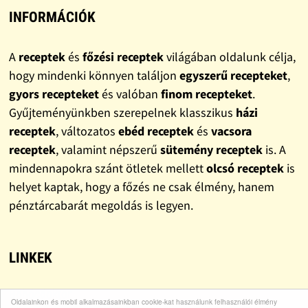
INFORMÁCIÓK
A
receptek
és
főzési receptek
világában oldalunk célja,
hogy mindenki könnyen találjon
egyszerű recepteket
,
gyors recepteket
és valóban
finom recepteket
.
Gyűjteményünkben szerepelnek klasszikus
házi
receptek
, változatos
ebéd receptek
és
vacsora
receptek
, valamint népszerű
sütemény receptek
is. A
mindennapokra szánt ötletek mellett
olcsó receptek
is
helyet kaptak, hogy a főzés ne csak élmény, hanem
pénztárcabarát megoldás is legyen.
LINKEK
Bohócdoktor
Oldalainkon és mobil alkalmazásainkban cookie-kat használunk felhasználói élmény