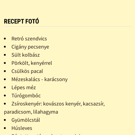
RECEPT FOTÓ
Retró szendvics
Cigány pecsenye
Sült kolbász
Pörkölt, kenyérrel
Csülkös pacal
Mézeskalács - karácsony
Lépes méz
Túrógombóc
Zsíroskenyér: kovászos kenyér, kacsazsír,
paradicsom, lilahagyma
Gyümölcstál
Húsleves