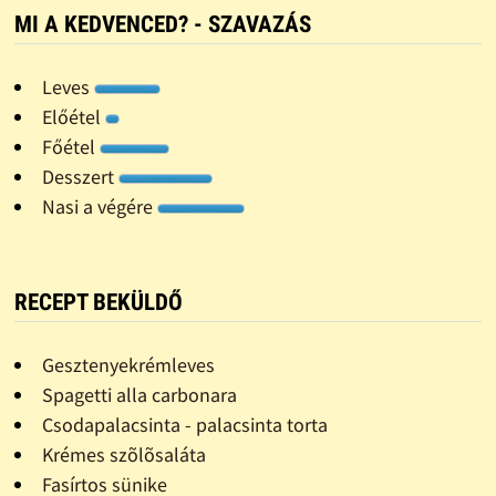
MI A KEDVENCED? - SZAVAZÁS
Leves
Előétel
Főétel
Desszert
Nasi a végére
RECEPT BEKÜLDŐ
Gesztenyekrémleves
Spagetti alla carbonara
Csodapalacsinta - palacsinta torta
Krémes szõlõsaláta
Fasírtos sünike