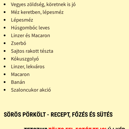
Vegyes zöldség, köretnek is jó
Méz keretben, lépesméz
Lépesméz
Húsgombóc leves
Linzer és Macaron
Zserbó
Sajtos rakott tészta
Kókuszgolyó
Linzer, lekváros
Macaron
Banán
Szaloncukor akció
SÖRÖS PÖRKÖLT - RECEPT, FŐZÉS ÉS SÜTÉS