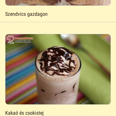
Szendvics gazdagon
Kakaó és csokistej