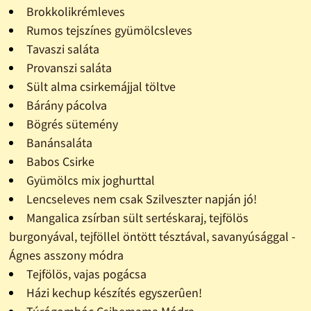
Brokkolikrémleves
Rumos tejszínes gyümölcsleves
Tavaszi saláta
Provanszi saláta
Sült alma csirkemájjal töltve
Bárány pácolva
Bögrés sütemény
Banánsaláta
Babos Csirke
Gyümölcs mix joghurttal
Lencseleves nem csak Szilveszter napján jó!
Mangalica zsírban sült sertéskaraj, tejfölös
burgonyával, tejföllel öntött tésztával, savanyúsággal -
Ágnes asszony módra
Tejfölös, vajas pogácsa
Házi kechup készítés egyszerûen!