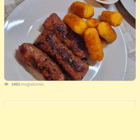
1463
megtekintés