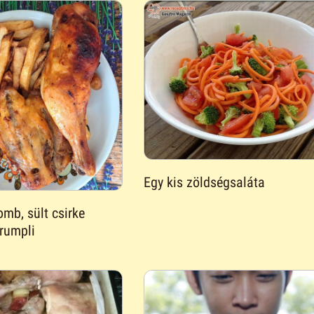
Egy kis zöldségsaláta
omb, sült csirke
krumpli