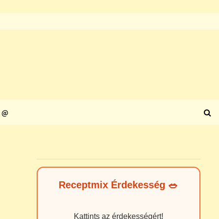
@
Receptmix Érdekesség 🥗
Kattints az érdekességért!