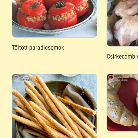
Töltött paradicsomok
Csirkecomb 