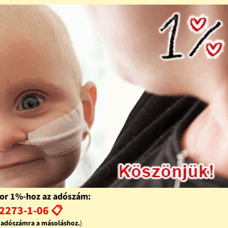
or 1%-hoz az adószám:
2273-1-06 📋
z adószámra a másoláshoz.
)