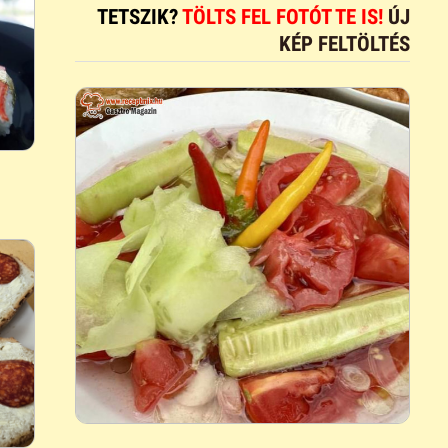
TETSZIK?
TÖLTS FEL FOTÓT TE IS!
ÚJ
KÉP FELTÖLTÉS