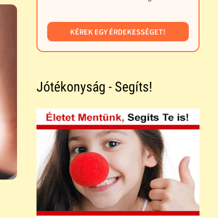
KÉREK EGY ÉRDEKESSÉGET!
Jótékonyság - Segíts!