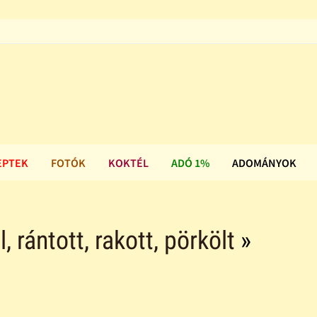
EPTEK
FOTÓK
KOKTÉL
ADÓ 1%
ADOMÁNYOK
ll, rántott, rakott, pörkölt
»