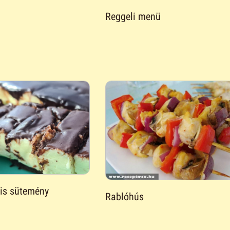
Reggeli menü
kis sütemény
Rablóhús