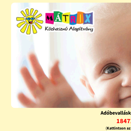
Adóbevallásk
1847
(
Kattintson a