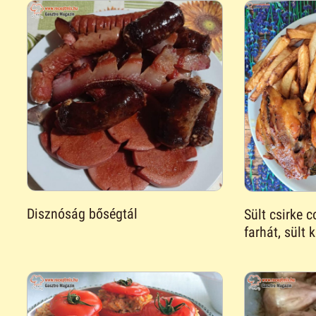
Disznóság bőségtál
Sült csirke c
farhát, sült 