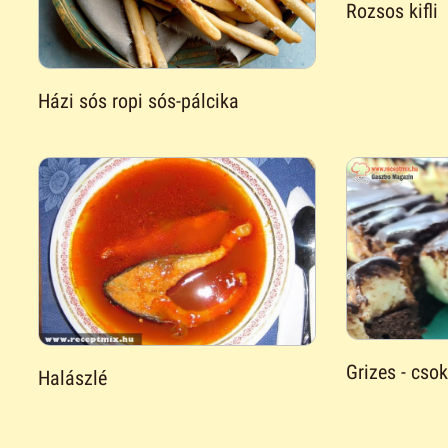
Rozsos kifli
Házi sós ropi sós-pálcika
Grizes - cso
Halászlé