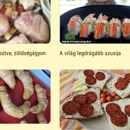
sütve, zöldségágyon
A világ legdrágább szusija