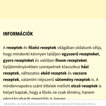
INFORMÁCIÓK
A
receptek
és
főzési receptek
világában oldalunk célja,
hogy mindenki könnyen találjon
egyszerű recepteket
,
gyors recepteket
és valóban
finom recepteket
.
Gyűjteményünkben szerepelnek klasszikus
házi
receptek
, változatos
ebéd receptek
és
vacsora
receptek
, valamint népszerű
sütemény receptek
is. A
mindennapokra szánt ötletek mellett
olcsó receptek
is
helyet kaptak, hogy a főzés ne csak élmény, hanem
pénztárcabarát megoldás is legyen.
Oldalainkon és mobil alkalmazásainkban cookie-kat használunk felhasználói élmény