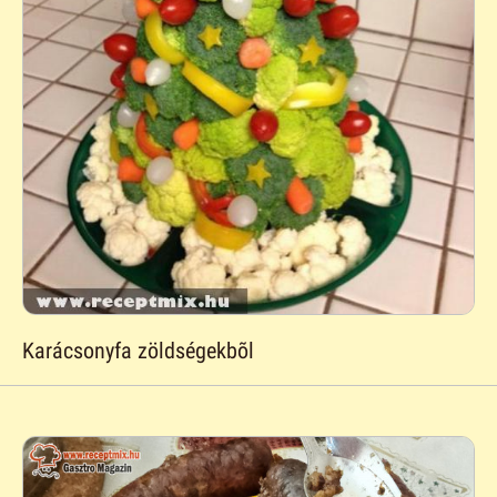
Karácsonyfa zöldségekbõl