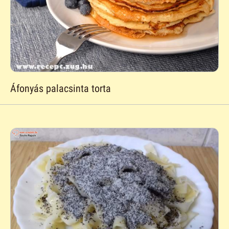
Áfonyás palacsinta torta