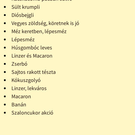
Sült krumpli
Diósbejgli
Vegyes zöldség, köretnek is jó
Méz keretben, lépesméz
Lépesméz
Húsgombóc leves
Linzer és Macaron
Zserbó
Sajtos rakott tészta
Kókuszgolyó
Linzer, lekváros
Macaron
Banán
Szaloncukor akció