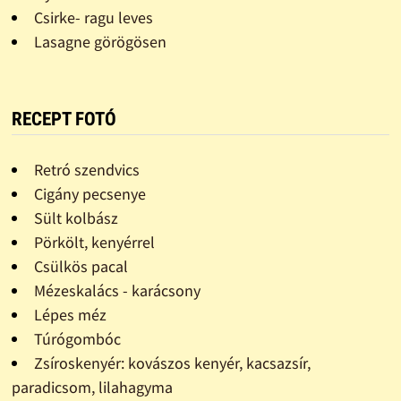
Csirke- ragu leves
Lasagne görögösen
RECEPT FOTÓ
Retró szendvics
Cigány pecsenye
Sült kolbász
Pörkölt, kenyérrel
Csülkös pacal
Mézeskalács - karácsony
Lépes méz
Túrógombóc
Zsíroskenyér: kovászos kenyér, kacsazsír,
paradicsom, lilahagyma