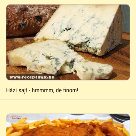
Házi sajt - hmmmm, de finom!