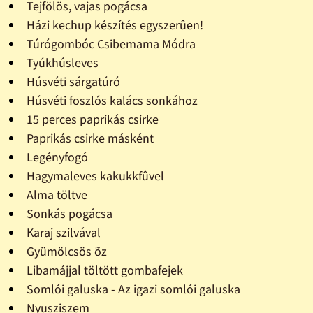
Tejfölös, vajas pogácsa
Házi kechup készítés egyszerûen!
Túrógombóc Csibemama Módra
Tyúkhúsleves
Húsvéti sárgatúró
Húsvéti foszlós kalács sonkához
15 perces paprikás csirke
Paprikás csirke másként
Legényfogó
Hagymaleves kakukkfûvel
Alma töltve
Sonkás pogácsa
Karaj szilvával
Gyümölcsös õz
Libamájjal töltött gombafejek
Somlói galuska - Az igazi somlói galuska
Nyusziszem