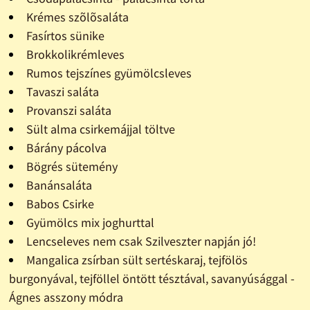
Krémes szõlõsaláta
Fasírtos sünike
Brokkolikrémleves
Rumos tejszínes gyümölcsleves
Tavaszi saláta
Provanszi saláta
Sült alma csirkemájjal töltve
Bárány pácolva
Bögrés sütemény
Banánsaláta
Babos Csirke
Gyümölcs mix joghurttal
Lencseleves nem csak Szilveszter napján jó!
Mangalica zsírban sült sertéskaraj, tejfölös
burgonyával, tejföllel öntött tésztával, savanyúsággal -
Ágnes asszony módra