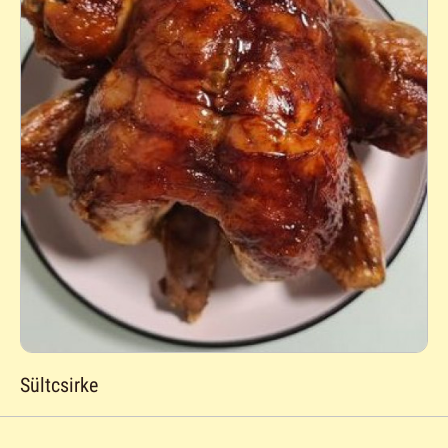
Sültcsirke