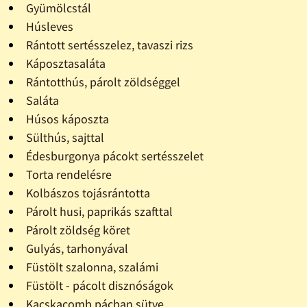
Gyümölcstál
Húsleves
Rántott sertésszelez, tavaszi rizs
Káposztasaláta
Rántotthús, párolt zöldséggel
Saláta
Húsos káposzta
Sülthús, sajttal
Édesburgonya pácokt sertésszelet
Torta rendelésre
Kolbászos tojásrántotta
Párolt husi, paprikás szafttal
Párolt zöldség köret
Gulyás, tarhonyával
Füstölt szalonna, szalámi
Füstölt - pácolt disznóságok
Kacskacomb pácban sütve