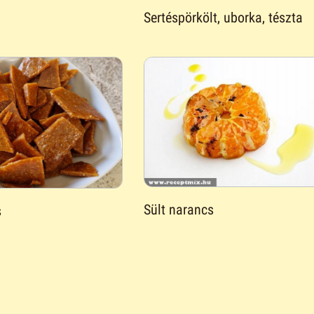
Sertéspörkölt, uborka, tészta
Sült narancs
s