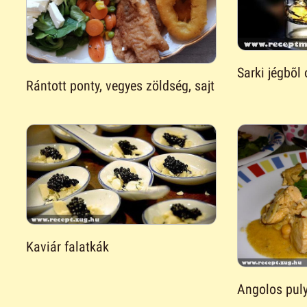
Sarki jégbõl 
Rántott ponty, vegyes zöldség, sajt
Kaviár falatkák
Angolos puly