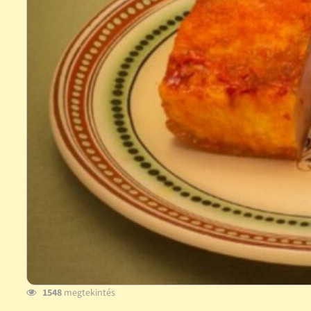
1548
megtekintés