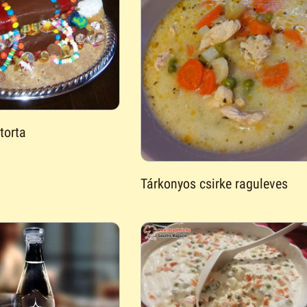
torta
Tárkonyos csirke raguleves