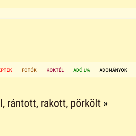
EPTEK
FOTÓK
KOKTÉL
ADÓ 1%
ADOMÁNYOK
ll, rántott, rakott, pörkölt
»