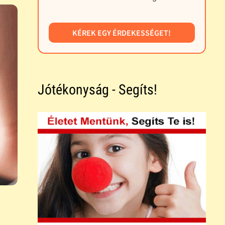
KÉREK EGY ÉRDEKESSÉGET!
Jótékonyság - Segíts!