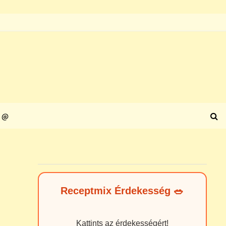
@
Receptmix Érdekesség 🥗
Kattints az érdekességért!