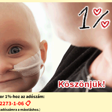
or 1%-hoz az adószám:
2273-1-06 📋
z adószámra a másoláshoz.
)