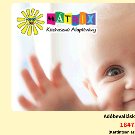
Adóbevallásk
1847
(
Kattintson a