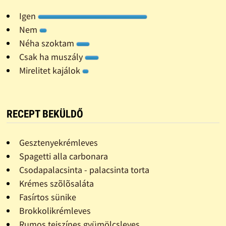
Igen
Nem
Néha szoktam
Csak ha muszály
Mirelitet kajálok
RECEPT BEKÜLDŐ
Gesztenyekrémleves
Spagetti alla carbonara
Csodapalacsinta - palacsinta torta
Krémes szõlõsaláta
Fasírtos sünike
Brokkolikrémleves
Rumos tejszínes gyümölcsleves