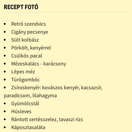
RECEPT FOTÓ
Retró szendvics
Cigány pecsenye
Sült kolbász
Pörkölt, kenyérrel
Csülkös pacal
Mézeskalács - karácsony
Lépes méz
Túrógombóc
Zsíroskenyér: kovászos kenyér, kacsazsír,
paradicsom, lilahagyma
Gyümölcstál
Húsleves
Rántott sertésszelez, tavaszi rizs
Káposztasaláta