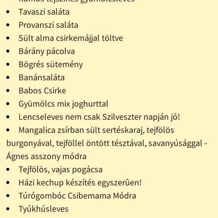
Tavaszi saláta
Provanszi saláta
Sült alma csirkemájjal töltve
Bárány pácolva
Bögrés sütemény
Banánsaláta
Babos Csirke
Gyümölcs mix joghurttal
Lencseleves nem csak Szilveszter napján jó!
Mangalica zsírban sült sertéskaraj, tejfölös
burgonyával, tejföllel öntött tésztával, savanyúsággal -
Ágnes asszony módra
Tejfölös, vajas pogácsa
Házi kechup készítés egyszerûen!
Túrógombóc Csibemama Módra
Tyúkhúsleves