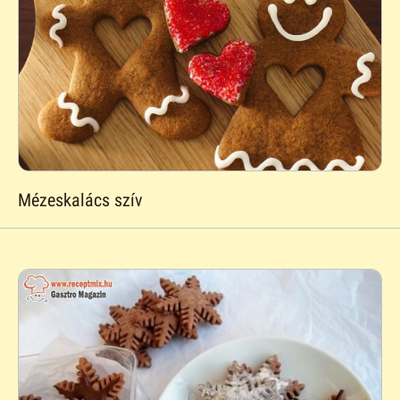
Mézeskalács szív