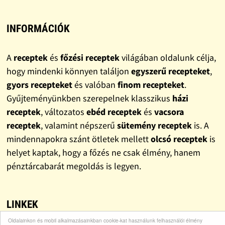
INFORMÁCIÓK
A
receptek
és
főzési receptek
világában oldalunk célja,
hogy mindenki könnyen találjon
egyszerű recepteket
,
gyors recepteket
és valóban
finom recepteket
.
Gyűjteményünkben szerepelnek klasszikus
házi
receptek
, változatos
ebéd receptek
és
vacsora
receptek
, valamint népszerű
sütemény receptek
is. A
mindennapokra szánt ötletek mellett
olcsó receptek
is
helyet kaptak, hogy a főzés ne csak élmény, hanem
pénztárcabarát megoldás is legyen.
LINKEK
Oldalainkon és mobil alkalmazásainkban cookie-kat használunk felhasználói élmény