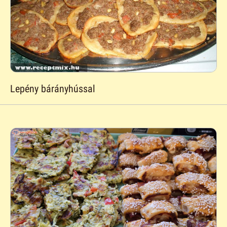
Lepény bárányhússal