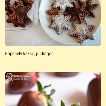
Hópehely keksz, pudingos