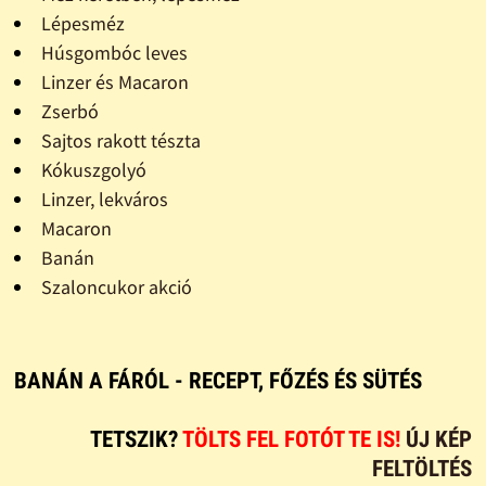
Lépesméz
Húsgombóc leves
Linzer és Macaron
Zserbó
Sajtos rakott tészta
Kókuszgolyó
Linzer, lekváros
Macaron
Banán
Szaloncukor akció
BANÁN A FÁRÓL - RECEPT, FŐZÉS ÉS SÜTÉS
TETSZIK?
TÖLTS FEL FOTÓT TE IS!
ÚJ KÉP
FELTÖLTÉS