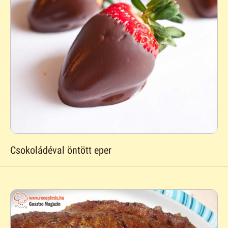
Csokoládéval öntött eper