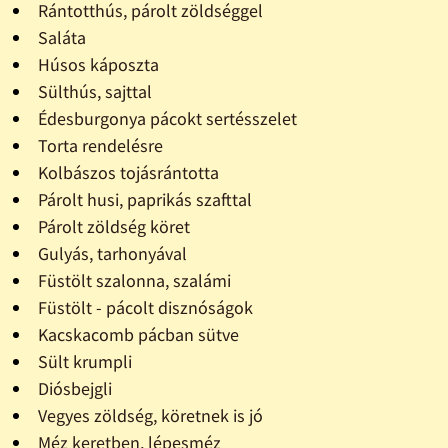
Rántotthús, párolt zöldséggel
Saláta
Húsos káposzta
Sülthús, sajttal
Édesburgonya pácokt sertésszelet
Torta rendelésre
Kolbászos tojásrántotta
Párolt husi, paprikás szafttal
Párolt zöldség köret
Gulyás, tarhonyával
Füstölt szalonna, szalámi
Füstölt - pácolt disznóságok
Kacskacomb pácban sütve
Sült krumpli
Diósbejgli
Vegyes zöldség, köretnek is jó
Méz keretben, lépesméz