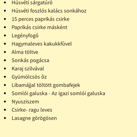
Húsvéti sárgatúró
Húsvéti foszlós kalács sonkához
15 perces paprikás csirke
Paprikás csirke másként
Legényfogó
Hagymaleves kakukkfûvel
Alma töltve
Sonkás pogácsa
Karaj szilvával
Gyümölcsös õz
Libamájjal töltött gombafejek
Somlói galuska - Az igazi somlói galuska
Nyusziszem
Csirke- ragu leves
Lasagne görögösen