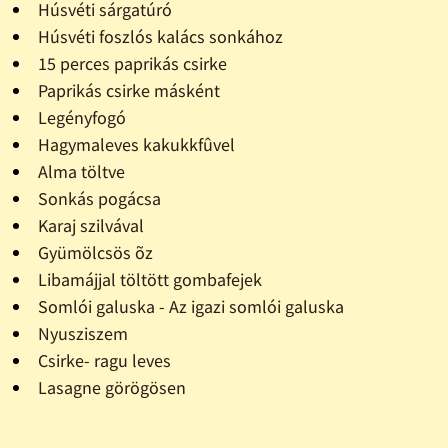
Húsvéti sárgatúró
Húsvéti foszlós kalács sonkához
15 perces paprikás csirke
Paprikás csirke másként
Legényfogó
Hagymaleves kakukkfûvel
Alma töltve
Sonkás pogácsa
Karaj szilvával
Gyümölcsös õz
Libamájjal töltött gombafejek
Somlói galuska - Az igazi somlói galuska
Nyusziszem
Csirke- ragu leves
Lasagne görögösen