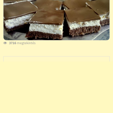
3716
megtekintés