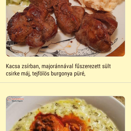
Kacsa zsírban, majoránnával fűszerezett sült
csirke máj, tejfölös burgonya püré,