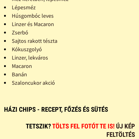
Lépesméz
Húsgombóc leves
Linzer és Macaron
Zserbó
Sajtos rakott tészta
Kókuszgolyó
Linzer, lekváros
Macaron
Banán
Szaloncukor akció
HÁZI CHIPS - RECEPT, FŐZÉS ÉS SÜTÉS
TETSZIK?
TÖLTS FEL FOTÓT TE IS!
ÚJ KÉP
FELTÖLTÉS