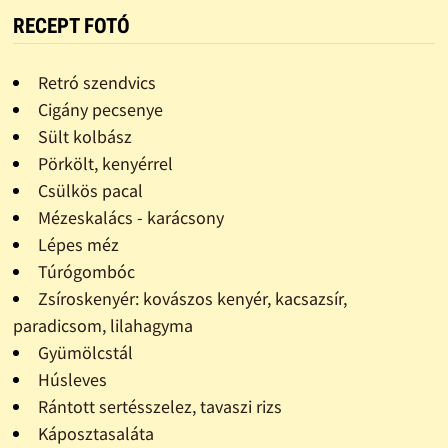
RECEPT FOTÓ
Retró szendvics
Cigány pecsenye
Sült kolbász
Pörkölt, kenyérrel
Csülkös pacal
Mézeskalács - karácsony
Lépes méz
Túrógombóc
Zsíroskenyér: kovászos kenyér, kacsazsír,
paradicsom, lilahagyma
Gyümölcstál
Húsleves
Rántott sertésszelez, tavaszi rizs
Káposztasaláta