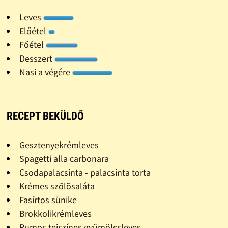
Leves
Előétel
Főétel
Desszert
Nasi a végére
RECEPT BEKÜLDŐ
Gesztenyekrémleves
Spagetti alla carbonara
Csodapalacsinta - palacsinta torta
Krémes szõlõsaláta
Fasírtos sünike
Brokkolikrémleves
Rumos tejszínes gyümölcsleves