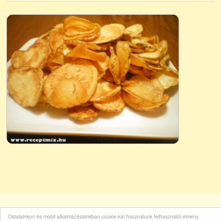
Oldalainkon és mobil alkalmazásainkban cookie-kat használunk felhasználói élmény