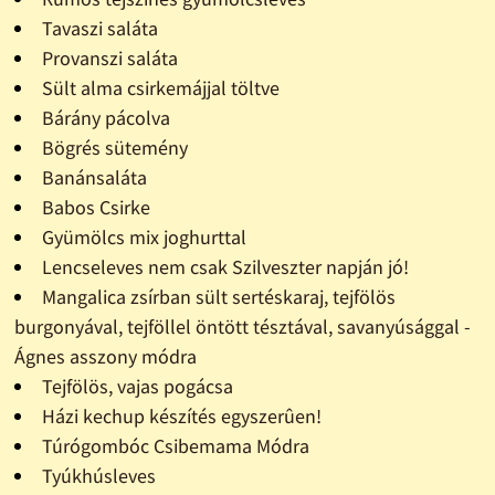
Tavaszi saláta
Provanszi saláta
Sült alma csirkemájjal töltve
Bárány pácolva
Bögrés sütemény
Banánsaláta
Babos Csirke
Gyümölcs mix joghurttal
Lencseleves nem csak Szilveszter napján jó!
Mangalica zsírban sült sertéskaraj, tejfölös
burgonyával, tejföllel öntött tésztával, savanyúsággal -
Ágnes asszony módra
Tejfölös, vajas pogácsa
Házi kechup készítés egyszerûen!
Túrógombóc Csibemama Módra
Tyúkhúsleves