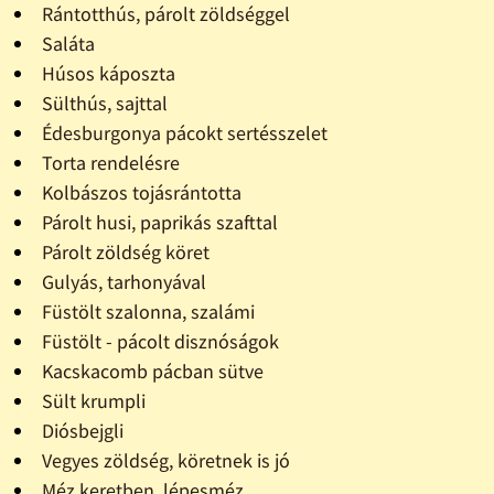
Rántotthús, párolt zöldséggel
Saláta
Húsos káposzta
Sülthús, sajttal
Édesburgonya pácokt sertésszelet
Torta rendelésre
Kolbászos tojásrántotta
Párolt husi, paprikás szafttal
Párolt zöldség köret
Gulyás, tarhonyával
Füstölt szalonna, szalámi
Füstölt - pácolt disznóságok
Kacskacomb pácban sütve
Sült krumpli
Diósbejgli
Vegyes zöldség, köretnek is jó
Méz keretben, lépesméz