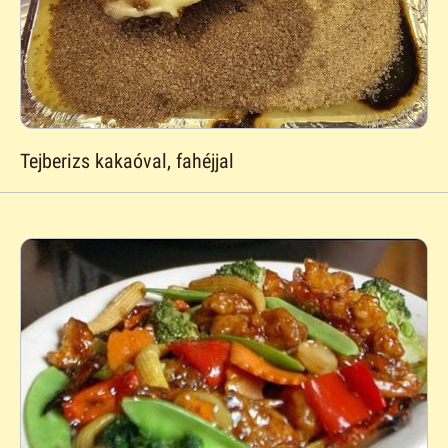
Tejberizs kakaóval, fahéjjal