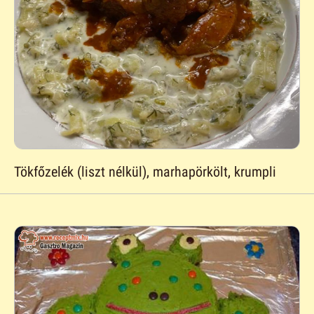
Tökfőzelék (liszt nélkül), marhapörkölt, krumpli