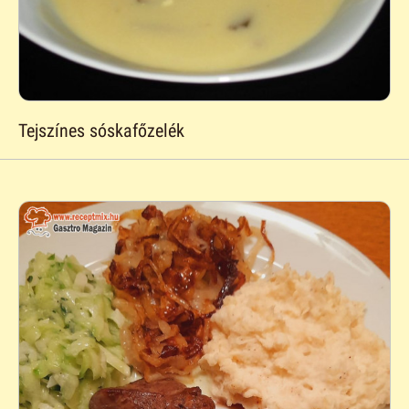
Tejszínes sóskafőzelék