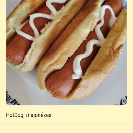
HotDog, majonézes