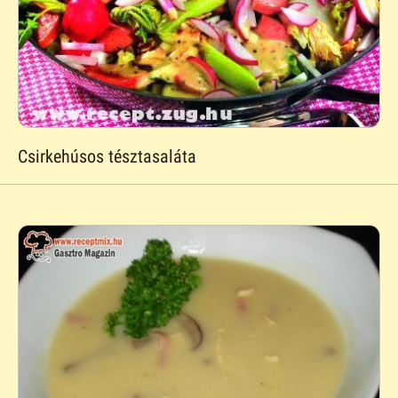
Csirkehúsos tésztasaláta