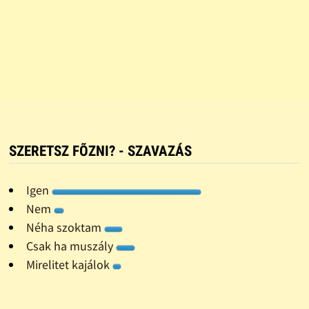
SZERETSZ FÕZNI? - SZAVAZÁS
Igen
Nem
Néha szoktam
Csak ha muszály
Mirelitet kajálok