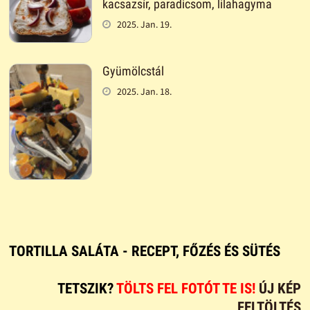
kacsazsír, paradicsom, lilahagyma
2025. Jan. 19.
Gyümölcstál
2025. Jan. 18.
TORTILLA SALÁTA - RECEPT, FŐZÉS ÉS SÜTÉS
TETSZIK?
TÖLTS FEL FOTÓT TE IS!
ÚJ KÉP
FELTÖLTÉS