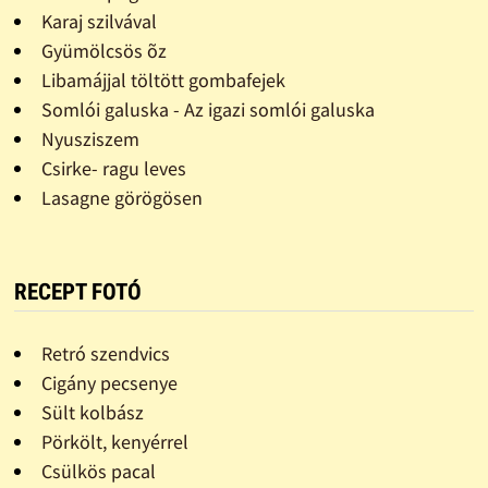
Karaj szilvával
Gyümölcsös õz
Libamájjal töltött gombafejek
Somlói galuska - Az igazi somlói galuska
Nyusziszem
Csirke- ragu leves
Lasagne görögösen
RECEPT FOTÓ
Retró szendvics
Cigány pecsenye
Sült kolbász
Pörkölt, kenyérrel
Csülkös pacal