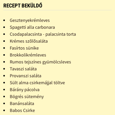
RECEPT BEKÜLDŐ
Gesztenyekrémleves
Spagetti alla carbonara
Csodapalacsinta - palacsinta torta
Krémes szõlõsaláta
Fasírtos sünike
Brokkolikrémleves
Rumos tejszínes gyümölcsleves
Tavaszi saláta
Provanszi saláta
Sült alma csirkemájjal töltve
Bárány pácolva
Bögrés sütemény
Banánsaláta
Babos Csirke