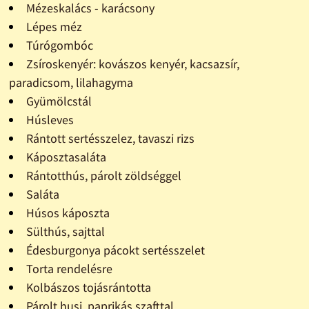
Mézeskalács - karácsony
Lépes méz
Túrógombóc
Zsíroskenyér: kovászos kenyér, kacsazsír,
paradicsom, lilahagyma
Gyümölcstál
Húsleves
Rántott sertésszelez, tavaszi rizs
Káposztasaláta
Rántotthús, párolt zöldséggel
Saláta
Húsos káposzta
Sülthús, sajttal
Édesburgonya pácokt sertésszelet
Torta rendelésre
Kolbászos tojásrántotta
Párolt husi, paprikás szafttal