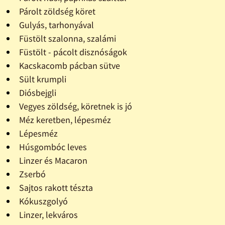
Párolt zöldség köret
Gulyás, tarhonyával
Füstölt szalonna, szalámi
Füstölt - pácolt disznóságok
Kacskacomb pácban sütve
Sült krumpli
Diósbejgli
Vegyes zöldség, köretnek is jó
Méz keretben, lépesméz
Lépesméz
Húsgombóc leves
Linzer és Macaron
Zserbó
Sajtos rakott tészta
Kókuszgolyó
Linzer, lekváros