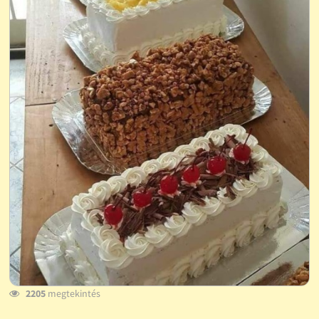
2205
megtekintés