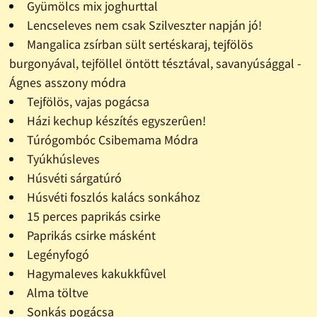
Gyümölcs mix joghurttal
Lencseleves nem csak Szilveszter napján jó!
Mangalica zsírban sült sertéskaraj, tejfölös
burgonyával, tejföllel öntött tésztával, savanyúsággal -
Ágnes asszony módra
Tejfölös, vajas pogácsa
Házi kechup készítés egyszerûen!
Túrógombóc Csibemama Módra
Tyúkhúsleves
Húsvéti sárgatúró
Húsvéti foszlós kalács sonkához
15 perces paprikás csirke
Paprikás csirke másként
Legényfogó
Hagymaleves kakukkfûvel
Alma töltve
Sonkás pogácsa