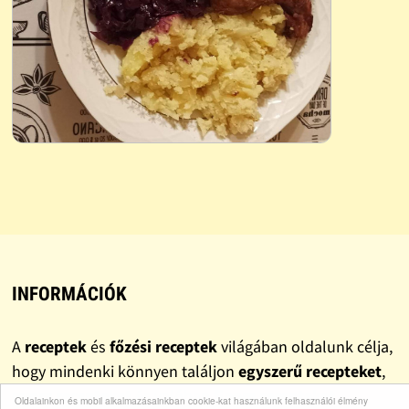
INFORMÁCIÓK
A
receptek
és
főzési receptek
világában oldalunk célja,
hogy mindenki könnyen találjon
egyszerű recepteket
,
gyors recepteket
és valóban
finom recepteket
.
Oldalainkon és mobil alkalmazásainkban cookie-kat használunk felhasználói élmény