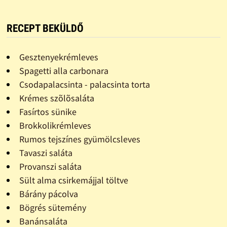
RECEPT BEKÜLDŐ
Gesztenyekrémleves
Spagetti alla carbonara
Csodapalacsinta - palacsinta torta
Krémes szõlõsaláta
Fasírtos sünike
Brokkolikrémleves
Rumos tejszínes gyümölcsleves
Tavaszi saláta
Provanszi saláta
Sült alma csirkemájjal töltve
Bárány pácolva
Bögrés sütemény
Banánsaláta