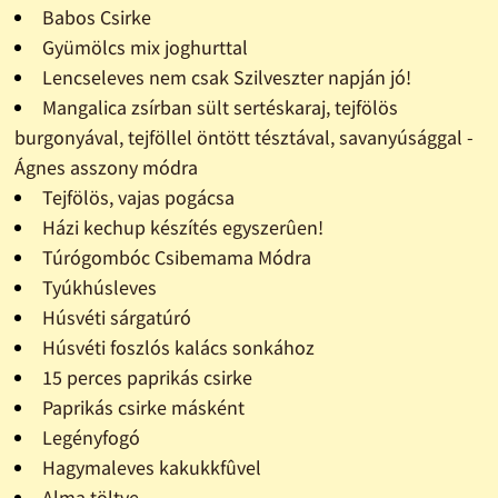
Babos Csirke
Gyümölcs mix joghurttal
Lencseleves nem csak Szilveszter napján jó!
Mangalica zsírban sült sertéskaraj, tejfölös
burgonyával, tejföllel öntött tésztával, savanyúsággal -
Ágnes asszony módra
Tejfölös, vajas pogácsa
Házi kechup készítés egyszerûen!
Túrógombóc Csibemama Módra
Tyúkhúsleves
Húsvéti sárgatúró
Húsvéti foszlós kalács sonkához
15 perces paprikás csirke
Paprikás csirke másként
Legényfogó
Hagymaleves kakukkfûvel
Alma töltve