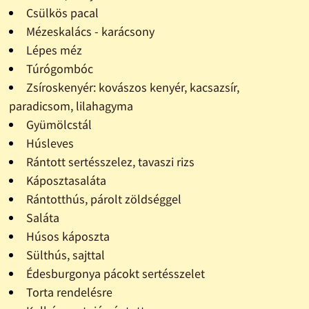
Csülkös pacal
Mézeskalács - karácsony
Lépes méz
Túrógombóc
Zsíroskenyér: kovászos kenyér, kacsazsír,
paradicsom, lilahagyma
Gyümölcstál
Húsleves
Rántott sertésszelez, tavaszi rizs
Káposztasaláta
Rántotthús, párolt zöldséggel
Saláta
Húsos káposzta
Sülthús, sajttal
Édesburgonya pácokt sertésszelet
Torta rendelésre