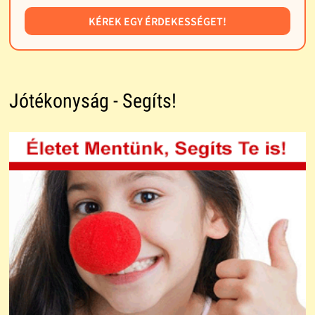
KÉREK EGY ÉRDEKESSÉGET!
Jótékonyság - Segíts!