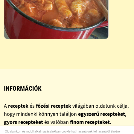
INFORMÁCIÓK
A
receptek
és
főzési receptek
világában oldalunk célja,
hogy mindenki könnyen találjon
egyszerű recepteket
,
gyors recepteket
és valóban
finom recepteket
.
Gyűjteményünkben szerepelnek klasszikus
házi
Oldalainkon és mobil alkalmazásainkban cookie-kat használunk felhasználói élmény