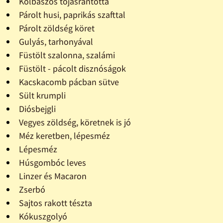
Kolbászos tojásrántotta
Párolt husi, paprikás szafttal
Párolt zöldség köret
Gulyás, tarhonyával
Füstölt szalonna, szalámi
Füstölt - pácolt disznóságok
Kacskacomb pácban sütve
Sült krumpli
Diósbejgli
Vegyes zöldség, köretnek is jó
Méz keretben, lépesméz
Lépesméz
Húsgombóc leves
Linzer és Macaron
Zserbó
Sajtos rakott tészta
Kókuszgolyó