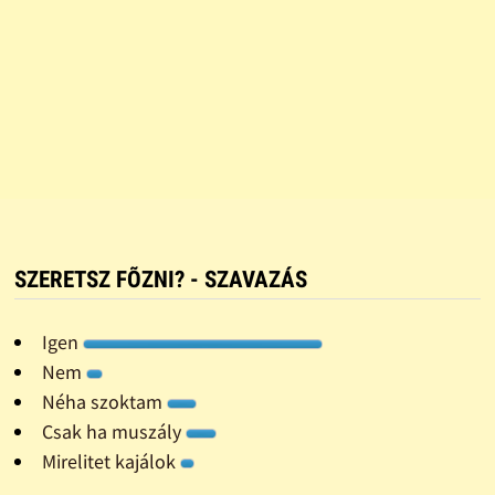
SZERETSZ FÕZNI? - SZAVAZÁS
Igen
Nem
Néha szoktam
Csak ha muszály
Mirelitet kajálok