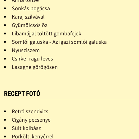
Sonkás pogácsa
Karaj szilvával
Gyümölcsös õz
Libamájjal töltött gombafejek
Somlói galuska - Az igazi somlói galuska
Nyusziszem
Csirke- ragu leves
Lasagne görögösen
RECEPT FOTÓ
Retró szendvics
Cigány pecsenye
Sült kolbász
Pörkölt, kenyérrel