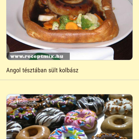
Angol tésztában sült kolbász