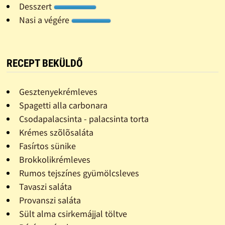
Desszert
Nasi a végére
RECEPT BEKÜLDŐ
Gesztenyekrémleves
Spagetti alla carbonara
Csodapalacsinta - palacsinta torta
Krémes szõlõsaláta
Fasírtos sünike
Brokkolikrémleves
Rumos tejszínes gyümölcsleves
Tavaszi saláta
Provanszi saláta
Sült alma csirkemájjal töltve