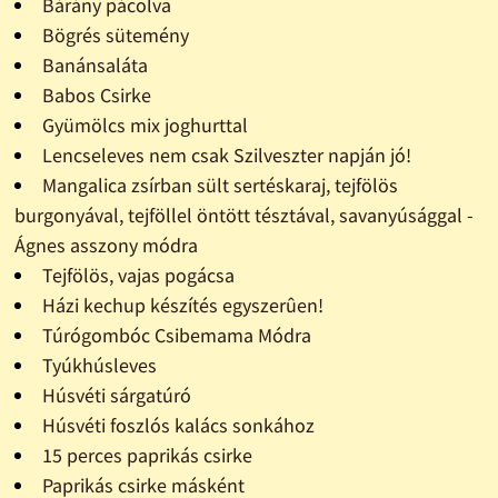
Bárány pácolva
Bögrés sütemény
Banánsaláta
Babos Csirke
Gyümölcs mix joghurttal
Lencseleves nem csak Szilveszter napján jó!
Mangalica zsírban sült sertéskaraj, tejfölös
burgonyával, tejföllel öntött tésztával, savanyúsággal -
Ágnes asszony módra
Tejfölös, vajas pogácsa
Házi kechup készítés egyszerûen!
Túrógombóc Csibemama Módra
Tyúkhúsleves
Húsvéti sárgatúró
Húsvéti foszlós kalács sonkához
15 perces paprikás csirke
Paprikás csirke másként