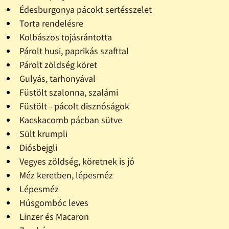
Édesburgonya pácokt sertésszelet
Torta rendelésre
Kolbászos tojásrántotta
Párolt husi, paprikás szafttal
Párolt zöldség köret
Gulyás, tarhonyával
Füstölt szalonna, szalámi
Füstölt - pácolt disznóságok
Kacskacomb pácban sütve
Sült krumpli
Diósbejgli
Vegyes zöldség, köretnek is jó
Méz keretben, lépesméz
Lépesméz
Húsgombóc leves
Linzer és Macaron