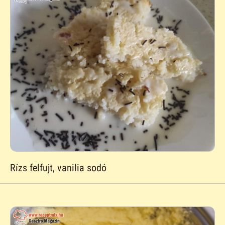
Rízs felfujt, vanilia sodó