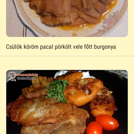
Csülök köröm pacal pörkölt vele főtt burgonya