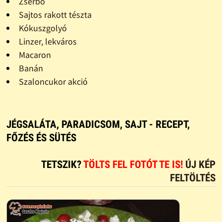
Zserbó
Sajtos rakott tészta
Kókuszgolyó
Linzer, lekváros
Macaron
Banán
Szaloncukor akció
JÉGSALÁTA, PARADICSOM, SAJT - RECEPT,
FŐZÉS ÉS SÜTÉS
TETSZIK?
TÖLTS FEL FOTÓT TE IS!
ÚJ KÉP
FELTÖLTÉS