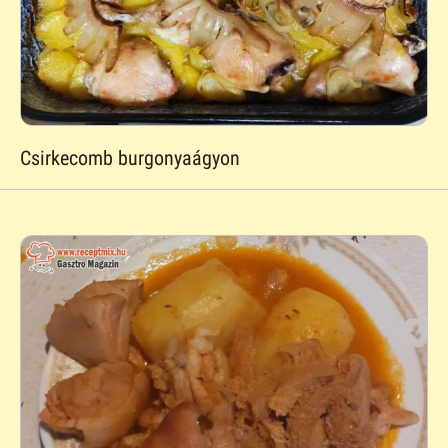
Csirkecomb burgonyaágyon