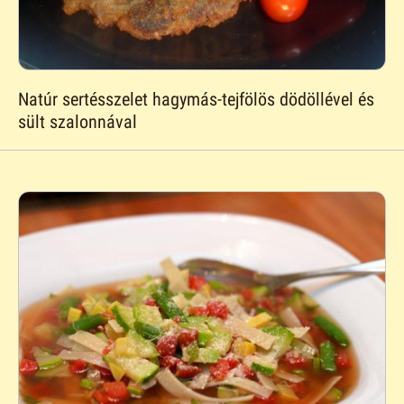
Natúr sertésszelet hagymás-tejfölös dödöllével és
sült szalonnával