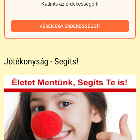
Kattints az érdekességért!
KÉREK EGY ÉRDEKESSÉGET!
Jótékonyság - Segíts!