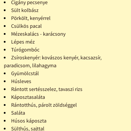
Cigány pecsenye
Sült kolbász
Pörkölt, kenyérrel
Csülkös pacal
Mézeskalács - karácsony
Lépes méz
Túrógombóc
Zsíroskenyér: kovászos kenyér, kacsazsír,
paradicsom, lilahagyma
Gyümölcstál
Húsleves
Rántott sertésszelez, tavaszi rizs
Káposztasaláta
Rántotthús, párolt zöldséggel
Saláta
Húsos káposzta
Sülthús, sajttal