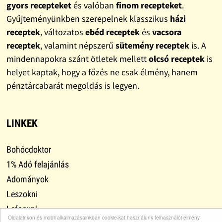
gyors recepteket
és valóban
finom recepteket
.
Gyűjteményünkben szerepelnek klasszikus
házi
receptek
, változatos
ebéd receptek
és
vacsora
receptek
, valamint népszerű
sütemény receptek
is. A
mindennapokra szánt ötletek mellett
olcsó receptek
is
helyet kaptak, hogy a főzés ne csak élmény, hanem
pénztárcabarát megoldás is legyen.
LINKEK
Bohócdoktor
1% Adó felajánlás
Adományok
Leszokni
Lefogyni
Oldalainkon és mobil alkalmazásainkban cookie-kat használunk felhasználói élmény