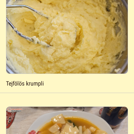
Tejfölös krumpli