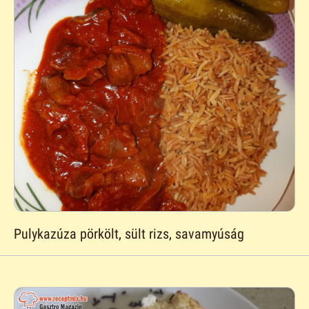
Pulykazúza pörkölt, sült rizs, savamyúság