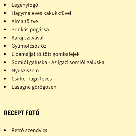
Legényfogó
Hagymaleves kakukkfûvel
Alma töltve
Sonkás pogácsa
Karaj szilvával
Gyümölcsös õz
Libamájjal töltött gombafejek
Somlói galuska - Az igazi somlói galuska
Nyusziszem
Csirke- ragu leves
Lasagne görögösen
RECEPT FOTÓ
Retró szendvics