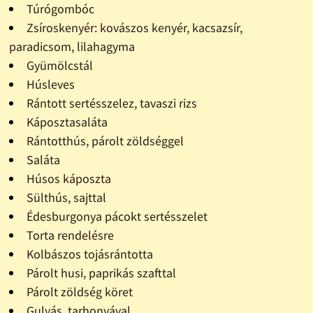
Túrógombóc
Zsíroskenyér: kovászos kenyér, kacsazsír,
paradicsom, lilahagyma
Gyümölcstál
Húsleves
Rántott sertésszelez, tavaszi rizs
Káposztasaláta
Rántotthús, párolt zöldséggel
Saláta
Húsos káposzta
Sülthús, sajttal
Édesburgonya pácokt sertésszelet
Torta rendelésre
Kolbászos tojásrántotta
Párolt husi, paprikás szafttal
Párolt zöldség köret
Gulyás, tarhonyával