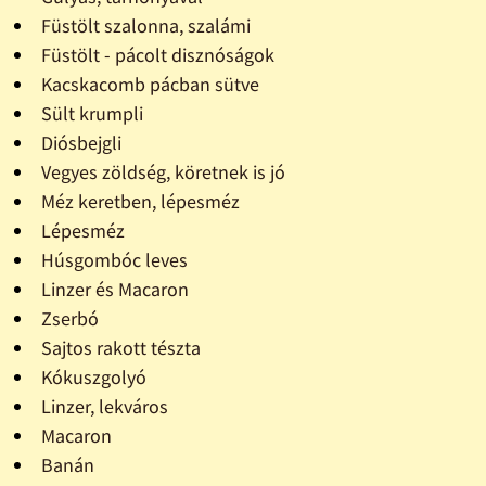
Füstölt szalonna, szalámi
Füstölt - pácolt disznóságok
Kacskacomb pácban sütve
Sült krumpli
Diósbejgli
Vegyes zöldség, köretnek is jó
Méz keretben, lépesméz
Lépesméz
Húsgombóc leves
Linzer és Macaron
Zserbó
Sajtos rakott tészta
Kókuszgolyó
Linzer, lekváros
Macaron
Banán