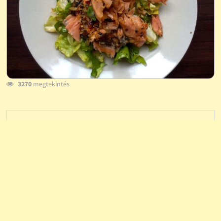
3270
megtekintés