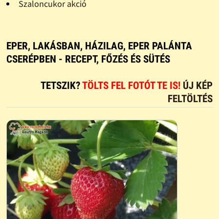
Szaloncukor akció
EPER, LAKÁSBAN, HÁZILAG, EPER PALÁNTA
CSERÉPBEN - RECEPT, FŐZÉS ÉS SÜTÉS
TETSZIK?
TÖLTS FEL FOTÓT TE IS!
ÚJ KÉP
FELTÖLTÉS