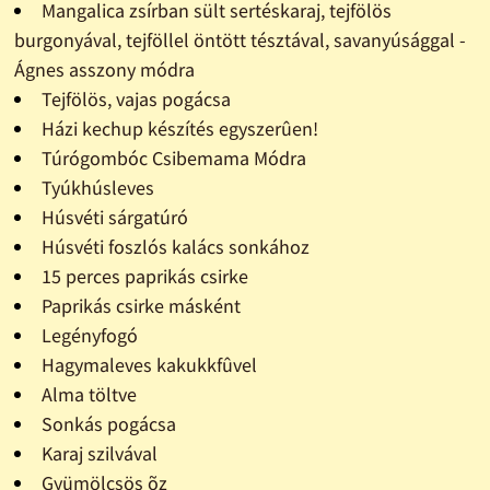
Mangalica zsírban sült sertéskaraj, tejfölös
burgonyával, tejföllel öntött tésztával, savanyúsággal -
Ágnes asszony módra
Tejfölös, vajas pogácsa
Házi kechup készítés egyszerûen!
Túrógombóc Csibemama Módra
Tyúkhúsleves
Húsvéti sárgatúró
Húsvéti foszlós kalács sonkához
15 perces paprikás csirke
Paprikás csirke másként
Legényfogó
Hagymaleves kakukkfûvel
Alma töltve
Sonkás pogácsa
Karaj szilvával
Gyümölcsös õz