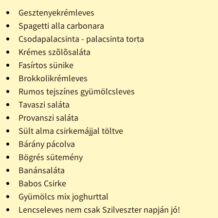
Gesztenyekrémleves
Spagetti alla carbonara
Csodapalacsinta - palacsinta torta
Krémes szõlõsaláta
Fasírtos sünike
Brokkolikrémleves
Rumos tejszínes gyümölcsleves
Tavaszi saláta
Provanszi saláta
Sült alma csirkemájjal töltve
Bárány pácolva
Bögrés sütemény
Banánsaláta
Babos Csirke
Gyümölcs mix joghurttal
Lencseleves nem csak Szilveszter napján jó!