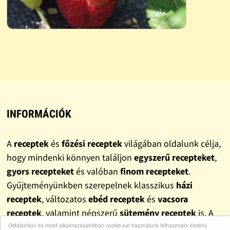
INFORMÁCIÓK
A
receptek
és
főzési receptek
világában oldalunk célja,
hogy mindenki könnyen találjon
egyszerű recepteket
,
gyors recepteket
és valóban
finom recepteket
.
Gyűjteményünkben szerepelnek klasszikus
házi
receptek
, változatos
ebéd receptek
és
vacsora
receptek
, valamint népszerű
sütemény receptek
is. A
mindennapokra szánt ötletek mellett
olcsó receptek
is
Oldalainkon és mobil alkalmazásainkban cookie-kat használunk felhasználói élmény