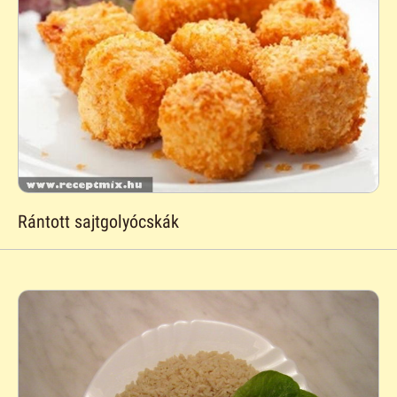
Rántott sajtgolyócskák