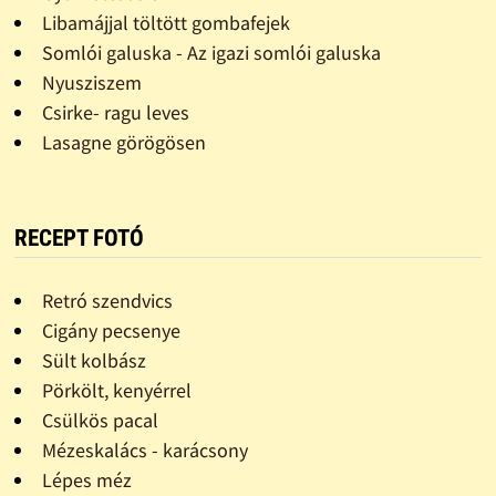
Libamájjal töltött gombafejek
Somlói galuska - Az igazi somlói galuska
Nyusziszem
Csirke- ragu leves
Lasagne görögösen
RECEPT FOTÓ
Retró szendvics
Cigány pecsenye
Sült kolbász
Pörkölt, kenyérrel
Csülkös pacal
Mézeskalács - karácsony
Lépes méz