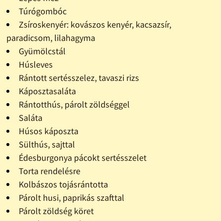
Túrógombóc
Zsíroskenyér: kovászos kenyér, kacsazsír,
paradicsom, lilahagyma
Gyümölcstál
Húsleves
Rántott sertésszelez, tavaszi rizs
Káposztasaláta
Rántotthús, párolt zöldséggel
Saláta
Húsos káposzta
Sülthús, sajttal
Édesburgonya pácokt sertésszelet
Torta rendelésre
Kolbászos tojásrántotta
Párolt husi, paprikás szafttal
Párolt zöldség köret