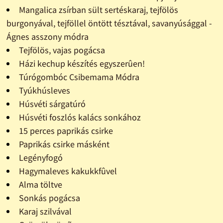
Mangalica zsírban sült sertéskaraj, tejfölös
burgonyával, tejföllel öntött tésztával, savanyúsággal -
Ágnes asszony módra
Tejfölös, vajas pogácsa
Házi kechup készítés egyszerûen!
Túrógombóc Csibemama Módra
Tyúkhúsleves
Húsvéti sárgatúró
Húsvéti foszlós kalács sonkához
15 perces paprikás csirke
Paprikás csirke másként
Legényfogó
Hagymaleves kakukkfûvel
Alma töltve
Sonkás pogácsa
Karaj szilvával