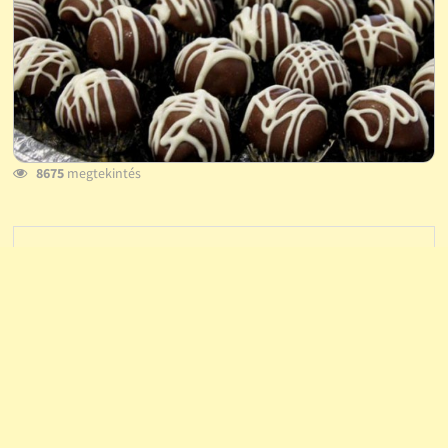
8675
megtekintés