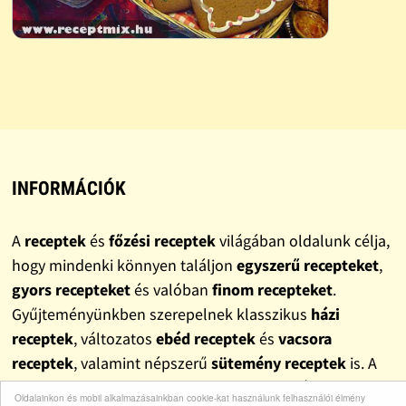
INFORMÁCIÓK
A
receptek
és
főzési receptek
világában oldalunk célja,
hogy mindenki könnyen találjon
egyszerű recepteket
,
gyors recepteket
és valóban
finom recepteket
.
Gyűjteményünkben szerepelnek klasszikus
házi
receptek
, változatos
ebéd receptek
és
vacsora
receptek
, valamint népszerű
sütemény receptek
is. A
mindennapokra szánt ötletek mellett
olcsó receptek
is
Oldalainkon és mobil alkalmazásainkban cookie-kat használunk felhasználói élmény