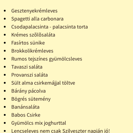
Gesztenyekrémleves
Spagetti alla carbonara
Csodapalacsinta - palacsinta torta
Krémes szõlõsaláta
Fasírtos sünike
Brokkolikrémleves
Rumos tejszínes gyümölcsleves
Tavaszi saláta
Provanszi saláta
Sült alma csirkemájjal töltve
Bárány pácolva
Bögrés sütemény
Banánsaláta
Babos Csirke
Gyümölcs mix joghurttal
Lencseleves nem csak Szilveszter napján jó!