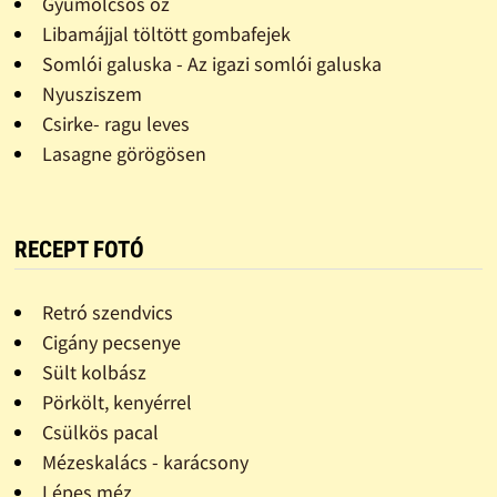
Gyümölcsös õz
Libamájjal töltött gombafejek
Somlói galuska - Az igazi somlói galuska
Nyusziszem
Csirke- ragu leves
Lasagne görögösen
RECEPT FOTÓ
Retró szendvics
Cigány pecsenye
Sült kolbász
Pörkölt, kenyérrel
Csülkös pacal
Mézeskalács - karácsony
Lépes méz