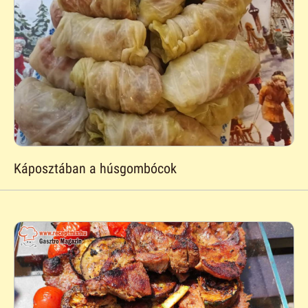
Káposztában a húsgombócok