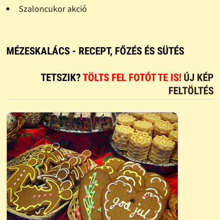
Szaloncukor akció
MÉZESKALÁCS - RECEPT, FŐZÉS ÉS SÜTÉS
TETSZIK?
TÖLTS FEL FOTÓT TE IS!
ÚJ KÉP
FELTÖLTÉS