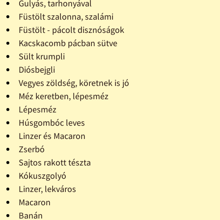
Gulyás, tarhonyával
Füstölt szalonna, szalámi
Füstölt - pácolt disznóságok
Kacskacomb pácban sütve
Sült krumpli
Diósbejgli
Vegyes zöldség, köretnek is jó
Méz keretben, lépesméz
Lépesméz
Húsgombóc leves
Linzer és Macaron
Zserbó
Sajtos rakott tészta
Kókuszgolyó
Linzer, lekváros
Macaron
Banán