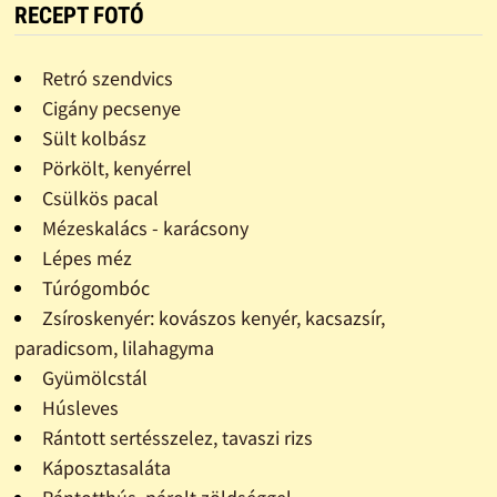
RECEPT FOTÓ
Retró szendvics
Cigány pecsenye
Sült kolbász
Pörkölt, kenyérrel
Csülkös pacal
Mézeskalács - karácsony
Lépes méz
Túrógombóc
Zsíroskenyér: kovászos kenyér, kacsazsír,
paradicsom, lilahagyma
Gyümölcstál
Húsleves
Rántott sertésszelez, tavaszi rizs
Káposztasaláta