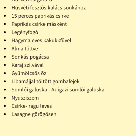
Húsvéti foszlós kalács sonkához
15 perces paprikás csirke
Paprikás csirke másként
Legényfogó
Hagymaleves kakukkfûvel
Alma töltve
Sonkás pogácsa
Karaj szilvával
Gyümölcsös õz
Libamájjal töltött gombafejek
Somlói galuska - Az igazi somlói galuska
Nyusziszem
Csirke- ragu leves
Lasagne görögösen