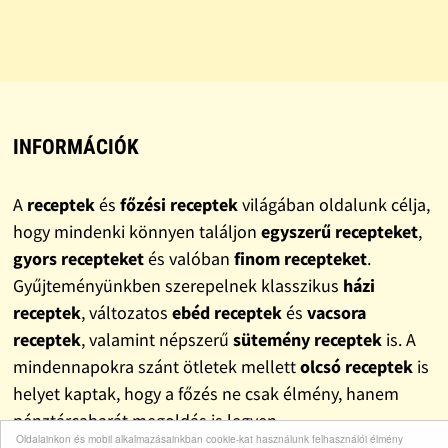
INFORMÁCIÓK
A
receptek
és
főzési receptek
világában oldalunk célja,
hogy mindenki könnyen találjon
egyszerű recepteket
,
gyors recepteket
és valóban
finom recepteket
.
Gyűjteményünkben szerepelnek klasszikus
házi
receptek
, változatos
ebéd receptek
és
vacsora
receptek
, valamint népszerű
sütemény receptek
is. A
mindennapokra szánt ötletek mellett
olcsó receptek
is
helyet kaptak, hogy a főzés ne csak élmény, hanem
pénztárcabarát megoldás is legyen.
Oldalainkon és mobil alkalmazásainkban cookie-kat használunk felhasználói élmény