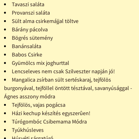
Tavaszi saláta
Provanszi saláta
Sült alma csirkemájjal töltve
Bárány pácolva
Bögrés sütemény
Banánsaláta
Babos Csirke
Gyümölcs mix joghurttal
Lencseleves nem csak Szilveszter napján jó!
Mangalica zsírban sült sertéskaraj, tejfölös
burgonyával, tejföllel öntött tésztával, savanyúsággal -
Ágnes asszony módra
Tejfölös, vajas pogácsa
Házi kechup készítés egyszerûen!
Túrógombóc Csibemama Módra
Tyúkhúsleves
Húsvéti sárgatúró