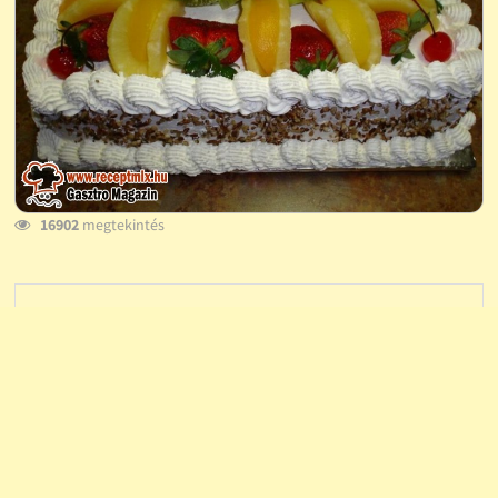
16902
megtekintés