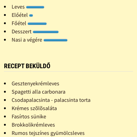
Leves
Előétel
Főétel
Desszert
Nasi a végére
RECEPT BEKÜLDŐ
Gesztenyekrémleves
Spagetti alla carbonara
Csodapalacsinta - palacsinta torta
Krémes szõlõsaláta
Fasírtos sünike
Brokkolikrémleves
Rumos tejszínes gyümölcsleves