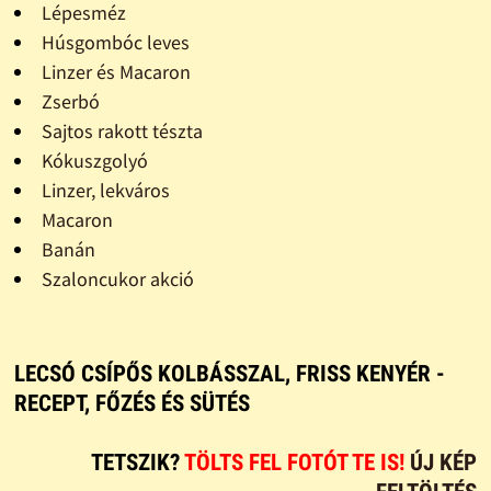
Lépesméz
Húsgombóc leves
Linzer és Macaron
Zserbó
Sajtos rakott tészta
Kókuszgolyó
Linzer, lekváros
Macaron
Banán
Szaloncukor akció
LECSÓ CSÍPŐS KOLBÁSSZAL, FRISS KENYÉR -
RECEPT, FŐZÉS ÉS SÜTÉS
TETSZIK?
TÖLTS FEL FOTÓT TE IS!
ÚJ KÉP