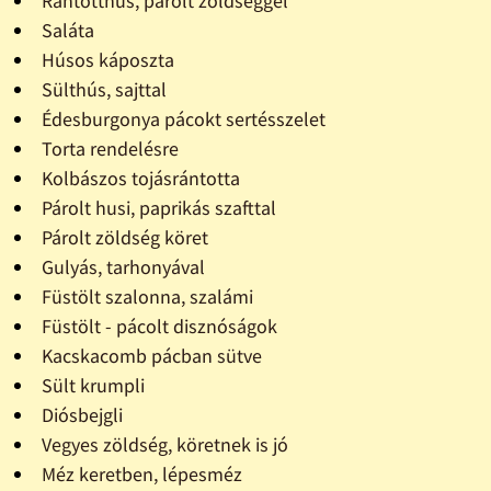
Rántotthús, párolt zöldséggel
Saláta
Húsos káposzta
Sülthús, sajttal
Édesburgonya pácokt sertésszelet
Torta rendelésre
Kolbászos tojásrántotta
Párolt husi, paprikás szafttal
Párolt zöldség köret
Gulyás, tarhonyával
Füstölt szalonna, szalámi
Füstölt - pácolt disznóságok
Kacskacomb pácban sütve
Sült krumpli
Diósbejgli
Vegyes zöldség, köretnek is jó
Méz keretben, lépesméz