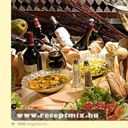
5935
megtekintés