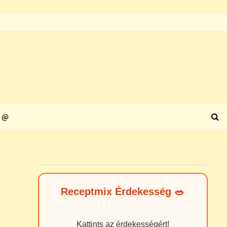
@
Receptmix Érdekesség 🥗
Kattints az érdekességért!