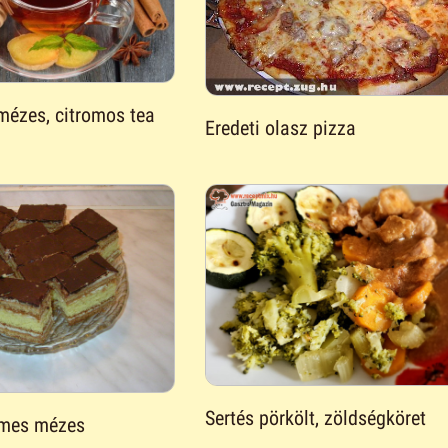
mézes, citromos tea
Eredeti olasz pizza
Sertés pörkölt, zöldségköret
émes mézes