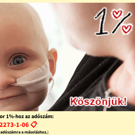
or 1%-hoz az adószám:
2273-1-06 📋
z adószámra a másoláshoz.
)