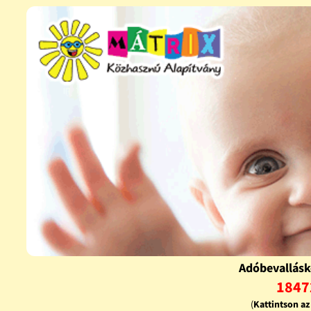
Adóbevallásk
1847
(
Kattintson a