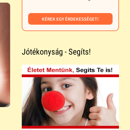
KÉREK EGY ÉRDEKESSÉGET!
Jótékonyság - Segíts!