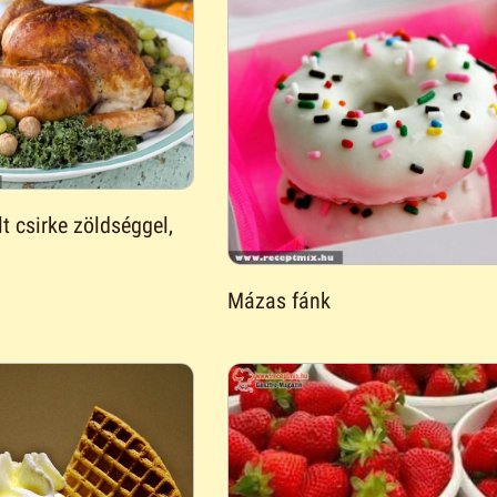
t csirke zöldséggel,
Mázas fánk