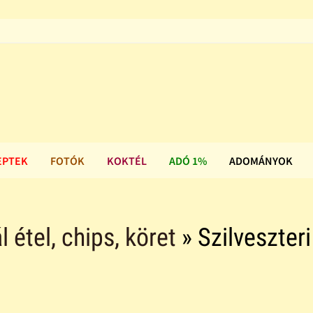
EPTEK
FOTÓK
KOKTÉL
ADÓ 1%
ADOMÁNYOK
l étel, chips, köret
» Szilveszteri