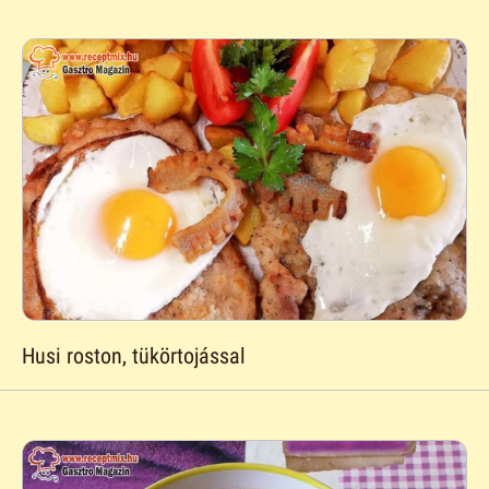
Husi roston, tükörtojással