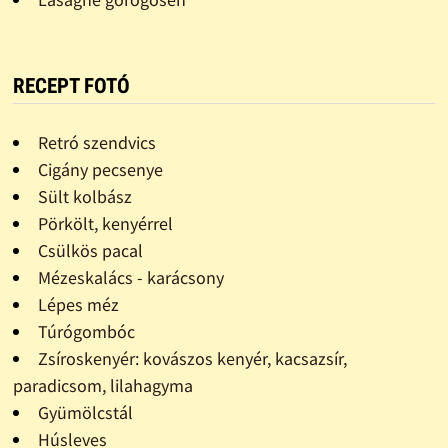
RECEPT FOTÓ
Retró szendvics
Cigány pecsenye
Sült kolbász
Pörkölt, kenyérrel
Csülkös pacal
Mézeskalács - karácsony
Lépes méz
Túrógombóc
Zsíroskenyér: kovászos kenyér, kacsazsír,
paradicsom, lilahagyma
Gyümölcstál
Húsleves