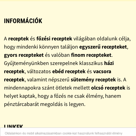
INFORMÁCIÓK
A
receptek
és
főzési receptek
világában oldalunk célja,
hogy mindenki könnyen találjon
egyszerű recepteket
,
gyors recepteket
és valóban
finom recepteket
.
Gyűjteményünkben szerepelnek klasszikus
házi
receptek
, változatos
ebéd receptek
és
vacsora
receptek
, valamint népszerű
sütemény receptek
is. A
mindennapokra szánt ötletek mellett
olcsó receptek
is
helyet kaptak, hogy a főzés ne csak élmény, hanem
pénztárcabarát megoldás is legyen.
LINKEK
Oldalainkon és mobil alkalmazásainkban cookie-kat használunk felhasználói élmény