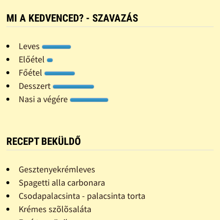
MI A KEDVENCED? - SZAVAZÁS
Leves
Előétel
Főétel
Desszert
Nasi a végére
RECEPT BEKÜLDŐ
Gesztenyekrémleves
Spagetti alla carbonara
Csodapalacsinta - palacsinta torta
Krémes szõlõsaláta