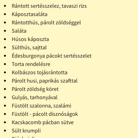
Rántott sertésszelez, tavaszi rizs
Káposztasaláta
Rántotthús, párolt zöldséggel
Saláta
Húsos káposzta
Sülthús, sajttal
Édesburgonya pácokt sertésszelet
Torta rendelésre
Kolbászos tojásrántotta
Párolt husi, paprikás szafttal
Párolt zöldség köret
Gulyás, tarhonyával
Füstölt szalonna, szalámi
Füstölt - pácolt disznóságok
Kacskacomb pácban sütve
Sült krumpli