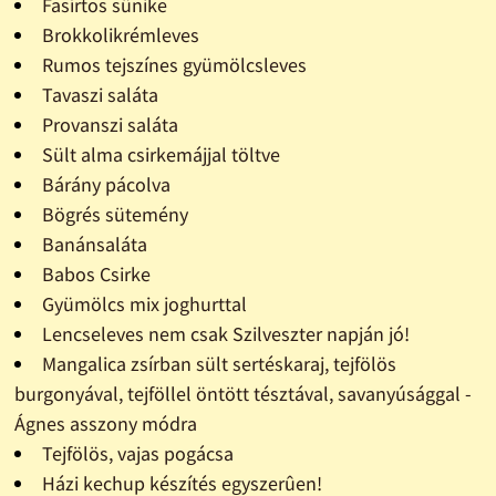
Fasírtos sünike
Brokkolikrémleves
Rumos tejszínes gyümölcsleves
Tavaszi saláta
Provanszi saláta
Sült alma csirkemájjal töltve
Bárány pácolva
Bögrés sütemény
Banánsaláta
Babos Csirke
Gyümölcs mix joghurttal
Lencseleves nem csak Szilveszter napján jó!
Mangalica zsírban sült sertéskaraj, tejfölös
burgonyával, tejföllel öntött tésztával, savanyúsággal -
Ágnes asszony módra
Tejfölös, vajas pogácsa
Házi kechup készítés egyszerûen!