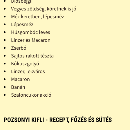
Diósbejgli
Vegyes zöldség, köretnek is jó
Méz keretben, lépesméz
Lépesméz
Húsgombóc leves
Linzer és Macaron
Zserbó
Sajtos rakott tészta
Kókuszgolyó
Linzer, lekváros
Macaron
Banán
Szaloncukor akció
POZSONYI KIFLI - RECEPT, FŐZÉS ÉS SÜTÉS