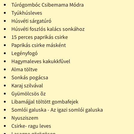
Túrógombóc Csibemama Módra
Tyúkhúsleves
Húsvéti sárgatúró
Húsvéti foszlós kalács sonkához
15 perces paprikás csirke
Paprikás csirke másként
Legényfogó
Hagymaleves kakukkfûvel
Alma töltve
Sonkás pogácsa
Karaj szilvával
Gyümölcsös õz
Libamájjal töltött gombafejek
Somlói galuska - Az igazi somlói galuska
Nyusziszem
Csirke- ragu leves
Lasagne görögösen