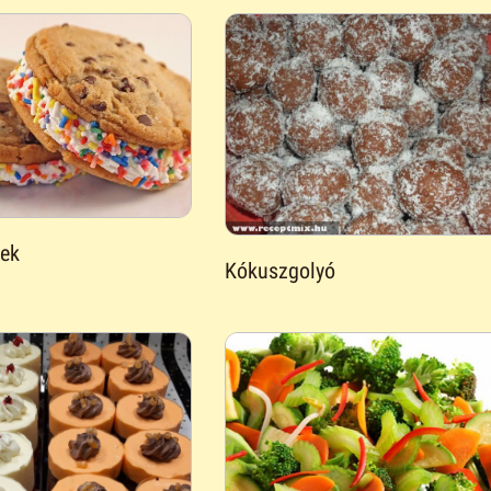
zek
Kókuszgolyó