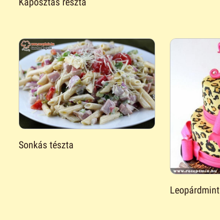
Káposztás részta
Sonkás tészta
Leopárdmint