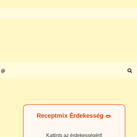
@
Receptmix Érdekesség 🥗
Kattints az érdekességért!