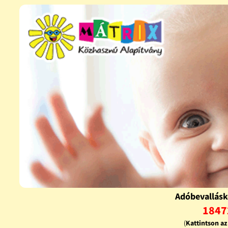
Adóbevallásk
1847
(
Kattintson a