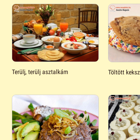
Terülj, terülj asztalkám
Töltött keks