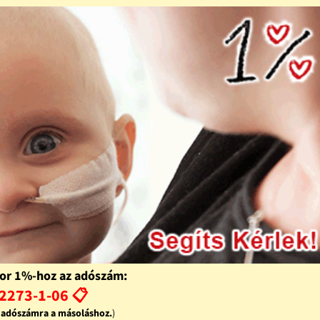
or 1%-hoz az adószám:
2273-1-06 📋
z adószámra a másoláshoz.
)