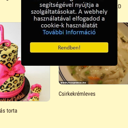
Zoli szülinapi süteménye :D
Csirkekrémleves
ás torta