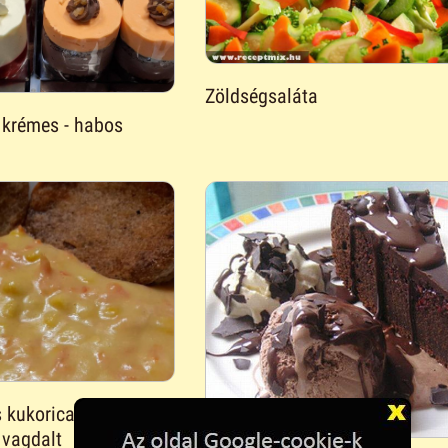
Zöldségsaláta
 krémes - habos
 kukorica főzelék,
 vagdalt