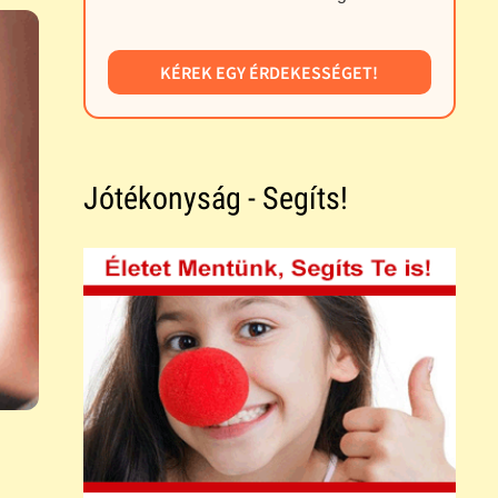
KÉREK EGY ÉRDEKESSÉGET!
Jótékonyság - Segíts!