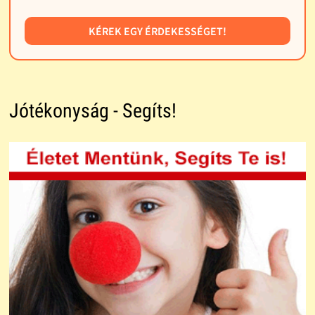
KÉREK EGY ÉRDEKESSÉGET!
Jótékonyság - Segíts!