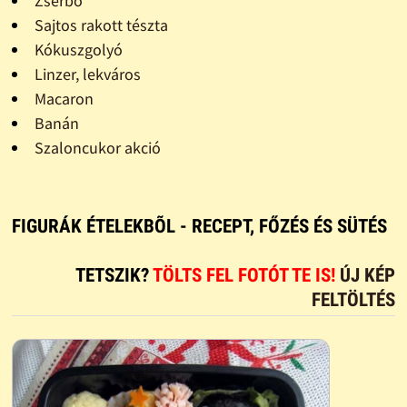
Zserbó
Sajtos rakott tészta
Kókuszgolyó
Linzer, lekváros
Macaron
Banán
Szaloncukor akció
FIGURÁK ÉTELEKBÕL - RECEPT, FŐZÉS ÉS SÜTÉS
TETSZIK?
TÖLTS FEL FOTÓT TE IS!
ÚJ KÉP
FELTÖLTÉS