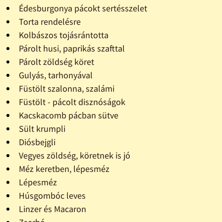
Édesburgonya pácokt sertésszelet
Torta rendelésre
Kolbászos tojásrántotta
Párolt husi, paprikás szafttal
Párolt zöldség köret
Gulyás, tarhonyával
Füstölt szalonna, szalámi
Füstölt - pácolt disznóságok
Kacskacomb pácban sütve
Sült krumpli
Diósbejgli
Vegyes zöldség, köretnek is jó
Méz keretben, lépesméz
Lépesméz
Húsgombóc leves
Linzer és Macaron