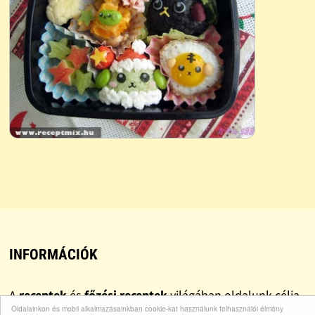
INFORMÁCIÓK
A
receptek
és
főzési receptek
világában oldalunk célja,
Oldalainkon és mobil alkalmazásainkban cookie-kat használunk felhasználói élmény
hogy mindenki könnyen találjon
egyszerű recepteket
,