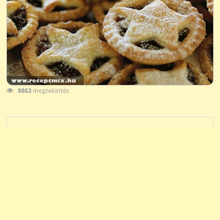
8863
megtekintés