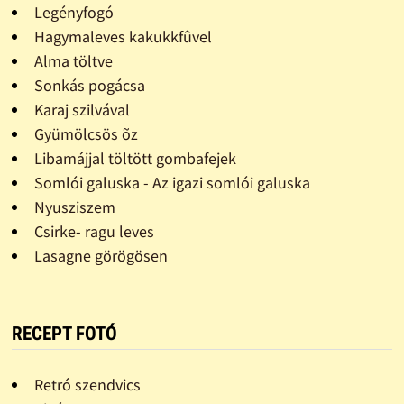
Legényfogó
Hagymaleves kakukkfûvel
Alma töltve
Sonkás pogácsa
Karaj szilvával
Gyümölcsös õz
Libamájjal töltött gombafejek
Somlói galuska - Az igazi somlói galuska
Nyusziszem
Csirke- ragu leves
Lasagne görögösen
RECEPT FOTÓ
Retró szendvics