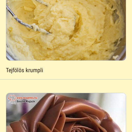
Tejfölös krumpli