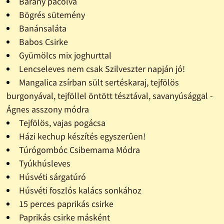
Bárány pácolva
Bögrés sütemény
Banánsaláta
Babos Csirke
Gyümölcs mix joghurttal
Lencseleves nem csak Szilveszter napján jó!
Mangalica zsírban sült sertéskaraj, tejfölös
burgonyával, tejföllel öntött tésztával, savanyúsággal -
Ágnes asszony módra
Tejfölös, vajas pogácsa
Házi kechup készítés egyszerûen!
Túrógombóc Csibemama Módra
Tyúkhúsleves
Húsvéti sárgatúró
Húsvéti foszlós kalács sonkához
15 perces paprikás csirke
Paprikás csirke másként