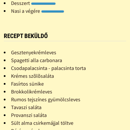
Desszert
Nasi a végére
RECEPT BEKÜLDŐ
Gesztenyekrémleves
Spagetti alla carbonara
Csodapalacsinta - palacsinta torta
Krémes szõlõsaláta
Fasírtos sünike
Brokkolikrémleves
Rumos tejszínes gyümölcsleves
Tavaszi saláta
Provanszi saláta
Sült alma csirkemájjal töltve