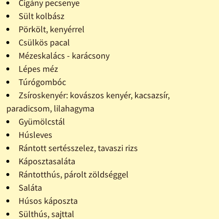
Cigány pecsenye
Sült kolbász
Pörkölt, kenyérrel
Csülkös pacal
Mézeskalács - karácsony
Lépes méz
Túrógombóc
Zsíroskenyér: kovászos kenyér, kacsazsír,
paradicsom, lilahagyma
Gyümölcstál
Húsleves
Rántott sertésszelez, tavaszi rizs
Káposztasaláta
Rántotthús, párolt zöldséggel
Saláta
Húsos káposzta
Sülthús, sajttal