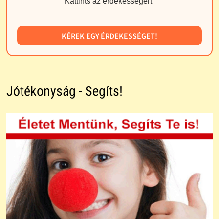
Kattints az érdekességért!
KÉREK EGY ÉRDEKESSÉGET!
Jótékonyság - Segíts!