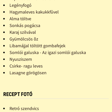
Legényfogó
Hagymaleves kakukkfûvel
Alma töltve
Sonkás pogácsa
Karaj szilvával
Gyümölcsös õz
Libamájjal töltött gombafejek
Somlói galuska - Az igazi somlói galuska
Nyusziszem
Csirke- ragu leves
Lasagne görögösen
RECEPT FOTÓ
Retró szendvics