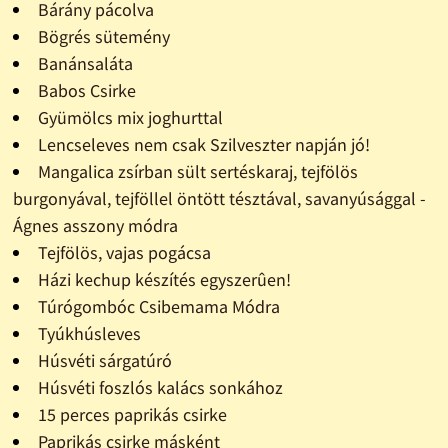
Bárány pácolva
Bögrés sütemény
Banánsaláta
Babos Csirke
Gyümölcs mix joghurttal
Lencseleves nem csak Szilveszter napján jó!
Mangalica zsírban sült sertéskaraj, tejfölös
burgonyával, tejföllel öntött tésztával, savanyúsággal -
Ágnes asszony módra
Tejfölös, vajas pogácsa
Házi kechup készítés egyszerûen!
Túrógombóc Csibemama Módra
Tyúkhúsleves
Húsvéti sárgatúró
Húsvéti foszlós kalács sonkához
15 perces paprikás csirke
Paprikás csirke másként