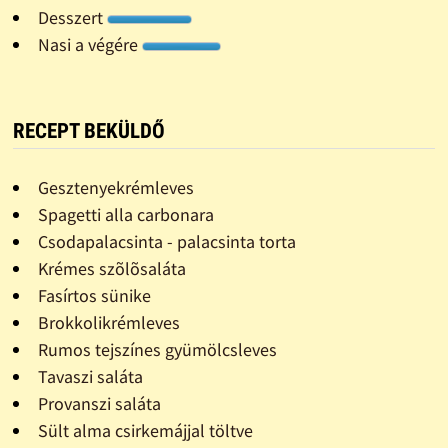
Desszert
Nasi a végére
RECEPT BEKÜLDŐ
Gesztenyekrémleves
Spagetti alla carbonara
Csodapalacsinta - palacsinta torta
Krémes szõlõsaláta
Fasírtos sünike
Brokkolikrémleves
Rumos tejszínes gyümölcsleves
Tavaszi saláta
Provanszi saláta
Sült alma csirkemájjal töltve