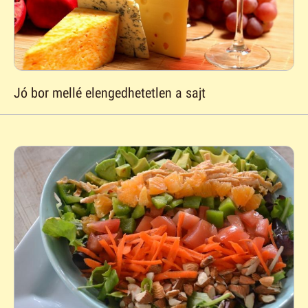
Jó bor mellé elengedhetetlen a sajt