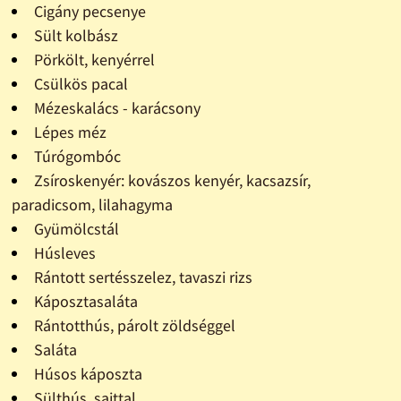
Cigány pecsenye
Sült kolbász
Pörkölt, kenyérrel
Csülkös pacal
Mézeskalács - karácsony
Lépes méz
Túrógombóc
Zsíroskenyér: kovászos kenyér, kacsazsír,
paradicsom, lilahagyma
Gyümölcstál
Húsleves
Rántott sertésszelez, tavaszi rizs
Káposztasaláta
Rántotthús, párolt zöldséggel
Saláta
Húsos káposzta
Sülthús, sajttal