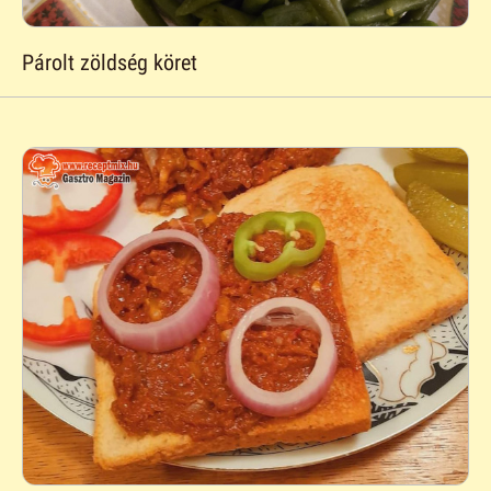
Párolt zöldség köret