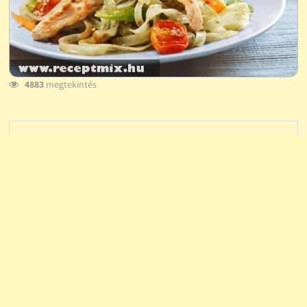
4883
megtekintés