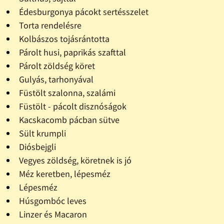
Édesburgonya pácokt sertésszelet
Torta rendelésre
Kolbászos tojásrántotta
Párolt husi, paprikás szafttal
Párolt zöldség köret
Gulyás, tarhonyával
Füstölt szalonna, szalámi
Füstölt - pácolt disznóságok
Kacskacomb pácban sütve
Sült krumpli
Diósbejgli
Vegyes zöldség, köretnek is jó
Méz keretben, lépesméz
Lépesméz
Húsgombóc leves
Linzer és Macaron