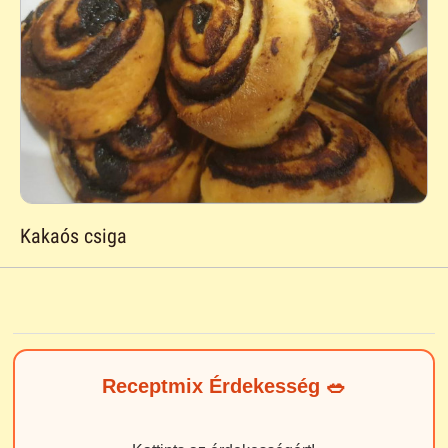
Kakaós csiga
Receptmix Érdekesség 🥗