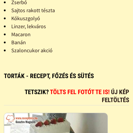
Zserbó
Sajtos rakott tészta
Kókuszgolyó
Linzer, lekváros
Macaron
Banán
Szaloncukor akció
TORTÁK - RECEPT, FŐZÉS ÉS SÜTÉS
TETSZIK?
TÖLTS FEL FOTÓT TE IS!
ÚJ KÉP
FELTÖLTÉS