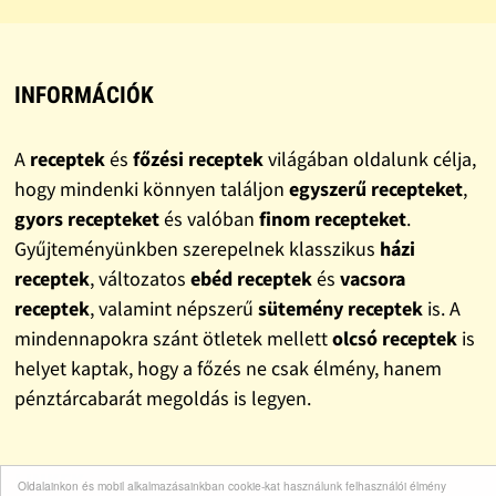
INFORMÁCIÓK
A
receptek
és
főzési receptek
világában oldalunk célja,
hogy mindenki könnyen találjon
egyszerű recepteket
,
gyors recepteket
és valóban
finom recepteket
.
Gyűjteményünkben szerepelnek klasszikus
házi
receptek
, változatos
ebéd receptek
és
vacsora
receptek
, valamint népszerű
sütemény receptek
is. A
mindennapokra szánt ötletek mellett
olcsó receptek
is
helyet kaptak, hogy a főzés ne csak élmény, hanem
pénztárcabarát megoldás is legyen.
LINKEK
Oldalainkon és mobil alkalmazásainkban cookie-kat használunk felhasználói élmény