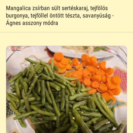
Mangalica zsírban sült sertéskaraj, tejfölös
burgonya, tejföllel öntött tészta, savanyúság -
Ágnes asszony módra